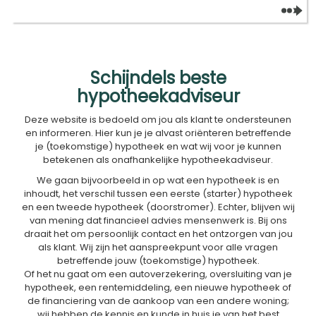
Schijndels beste
hypotheekadviseur
Deze website is bedoeld om jou als klant te ondersteunen
en informeren. Hier kun je je alvast oriënteren betreffende
je (toekomstige) hypotheek en wat wij voor je kunnen
betekenen als onafhankelijke hypotheekadviseur.
We gaan bijvoorbeeld in op wat een hypotheek is en
inhoudt, het verschil tussen een eerste (starter) hypotheek
en een tweede hypotheek (doorstromer). Echter, blijven wij
van mening dat financieel advies mensenwerk is. Bij ons
draait het om persoonlijk contact en het ontzorgen van jou
als klant. Wij zijn het aanspreekpunt voor alle vragen
betreffende jouw (toekomstige) hypotheek.
Of het nu gaat om een autoverzekering, oversluiting van je
hypotheek, een rentemiddeling, een nieuwe hypotheek of
de financiering van de aankoop van een andere woning;
wij hebben de kennis en kunde in huis je van het best