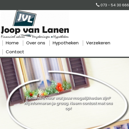
073 - 54 30 666
Home
Over ons
Hypotheken
Verzekeren
Contact
Benieuwd naar wat jouw mogelijkheden zijn?
Wij informeren je graag. Neem contact met ons
op!