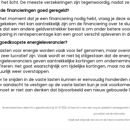
 het licht. De meeste verzekeringen zijn tegenwoordig, nadat ze
n de financieringen goed geregeld?
het moment dat je een financiering nodig hebt, vraag je deze a
ekeken. Het kan aantrekkelijk zijn om de financiering over te sluit
s dat een andere geldverstrekker bereid is om onder betere voo
paring in rentepercentage kan een groot verschil opleveren in 
goedkoopste energieleverancier?
lasten voor energie worden vaak voor lief genomen, maar overs
 zeer lucratief zijn. Vaak wordt er niet bij stilgestaan dat de ene
rgieleveranciers geven aantrekkelijke kortingen om onderneminge
fiteren. Het gaat waarschijnlijk om tijdelijke kortingen, maar n
uurlijk weer overstappen.
r te snijden in de vaste lasten kunnen er eenvoudig honderden 
r aandacht te vestigen op de vaste lasten kun je ook voorkome
moet er niet aan denken dat bijvoorbeeld een nieuw gebouwde lo
Bovenstaand nieuwsbericht is gepubliceerd op 24-10-2024. Dit bericht is met veel zorg en aandacht samengesteld. De
actualiteit van de informatie.
Maak een afspraak met ons om de meest recente inform