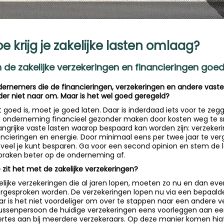
e krijg je zakelijke lasten omlaag?
jn de zakelijke verzekeringen en financieringen goe
ernemers die de financieringen, verzekeringen en andere vaste 
der niet naar om. Maar is het wel goed geregeld?
 goed is, moet je goed laten. Daar is inderdaad iets voor te zeg
 onderneming financieel gezonder maken door kosten weg te sni
angrijke vaste lasten waarop bespaard kan worden zijn: verzeker
ancieringen en energie. Door minimaal eens per twee jaar te verg
veel je kunt besparen. Ga voor een second opinion en stem de 
praken beter op de onderneming af.
 zit het met de zakelijke verzekeringen?
elijke verzekeringen die al jaren lopen, moeten zo nu en dan ev
rgesproken worden. De verzekeringen lopen nu via een bepaalde
r is het niet voordeliger om over te stappen naar een andere v
tussenpersoon de huidige verzekeringen eens voorleggen aan ee
ertes aan bij meerdere verzekeraars. Op deze manier komen hiate