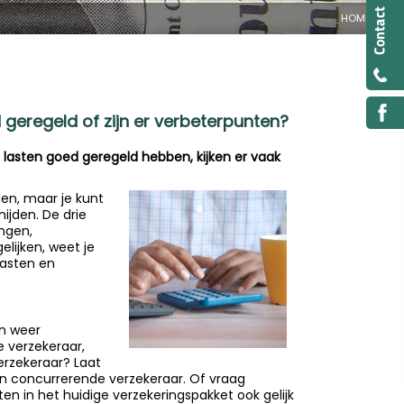
HOME
d geregeld of zijn er verbeterpunten?
lasten goed geregeld hebben, kijken er vaak
gen, maar je kunt
jden. De drie
ingen,
elijken, weet je
lasten en
en weer
 verzekeraar,
erzekeraar? Laat
n concurrerende verzekeraar. Of vraag
n in het huidige verzekeringspakket ook gelijk