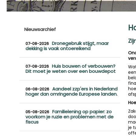
Ho
Nieuwsarchief
Zi
Dronegebruik stijgt, maar
07-08-2026
dekking is vaak ontoereikend
Ond
ver
Huis bouwen of verbouwen?
07-08-2026
Wat
Dit moet je weten over een bouwdepot
een
bel
fin
Aandeel zzp'ers in Nederland
hoe
06-08-2026
hoger dan omringende Europese landen.
afs
Hoe
Zak
Familielening op papier: zo
05-08-2026
voorkom je ruzie en problemen met de
doo
fiscus
maa
je 
off