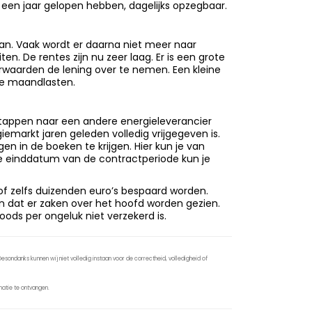
 een jaar gelopen hebben, dagelijks opzegbaar.
an. Vaak wordt er daarna niet meer naar
en. De rentes zijn nu zeer laag. Er is een grote
rwaarden de lening over te nemen. Een kleine
de maandlasten.
tappen naar een andere energieleverancier
rgiemarkt jaren geleden volledig vrijgegeven is.
n in de boeken te krijgen. Hier kun je van
a de einddatum van de contractperiode kun je
of zelfs duizenden euro’s bespaard worden.
n dat er zaken over het hoofd worden gezien.
ods per ongeluk niet verzekerd is.
sondanks kunnen wij niet volledig instaan voor de correctheid, volledigheid of
atie te ontvangen.