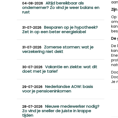
aan
Altijd bereikbaar als
04-08-2026
ondernemer? Zo vind je weer balans en
Zij
rust
Op 
omg
kan
Besparen op je hypotheek?
31-07-2026
bes
Zet in op een beter energielabel
De 
De 
Zomerse stormen: wat je
31-07-2026
kan
verzekering niet dekt
Ene
pro
nat
Vakantie en ziekte: wat dit
30-07-2026
doet met je tarief
Doo
Doo
Je 
Nederlandse AOW: basis
29-07-2026
voor je pensioeninkomen
Nieuwe medewerker nodig?
28-07-2026
Zo vind je sneller de juiste in krappe
tijden