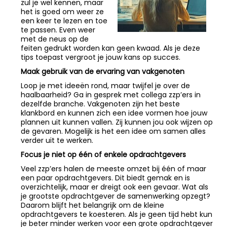
zul je wel kennen, maar
het is goed om weer ze
een keer te lezen en toe
te passen. Even weer
met de neus op de
feiten gedrukt worden kan geen kwaad. Als je deze
tips toepast vergroot je jouw kans op succes.
Maak gebruik van de ervaring van vakgenoten
Loop je met ideeën rond, maar twijfel je over de
haalbaarheid? Ga in gesprek met collega zzp’ers in
dezelfde branche. Vakgenoten zijn het beste
klankbord en kunnen zich een idee vormen hoe jouw
plannen uit kunnen vallen. Zij kunnen jou ook wijzen op
de gevaren. Mogelijk is het een idee om samen alles
verder uit te werken.
Focus je niet op één of enkele opdrachtgevers
Veel zzp’ers halen de meeste omzet bij één of maar
een paar opdrachtgevers. Dit biedt gemak en is
overzichtelijk, maar er dreigt ook een gevaar. Wat als
je grootste opdrachtgever de samenwerking opzegt?
Daarom blijft het belangrijk om de kleine
opdrachtgevers te koesteren. Als je geen tijd hebt kun
je beter minder werken voor een grote opdrachtgever