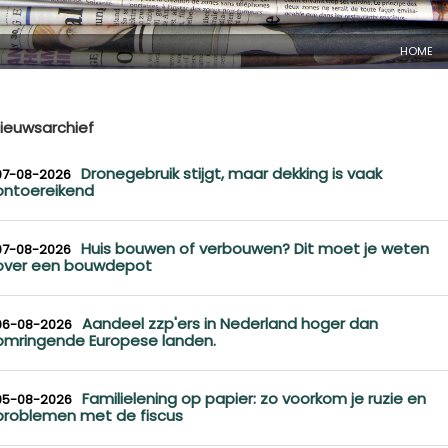
HOME
ieuwsarchief
Dronegebruik stijgt, maar dekking is vaak
07-08-2026
ontoereikend
Huis bouwen of verbouwen? Dit moet je weten
07-08-2026
over een bouwdepot
Aandeel zzp'ers in Nederland hoger dan
06-08-2026
omringende Europese landen.
Familielening op papier: zo voorkom je ruzie en
05-08-2026
problemen met de fiscus