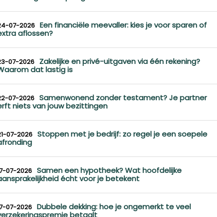
Een financiële meevaller: kies je voor sparen of
24-07-2026
extra aflossen?
Zakelijke en privé-uitgaven via één rekening?
23-07-2026
Waarom dat lastig is
Samenwonend zonder testament? Je partner
22-07-2026
erft niets van jouw bezittingen
Stoppen met je bedrijf: zo regel je een soepele
21-07-2026
afronding
Samen een hypotheek? Wat hoofdelijke
17-07-2026
aansprakelijkheid écht voor je betekent
Dubbele dekking: hoe je ongemerkt te veel
17-07-2026
verzekeringspremie betaalt