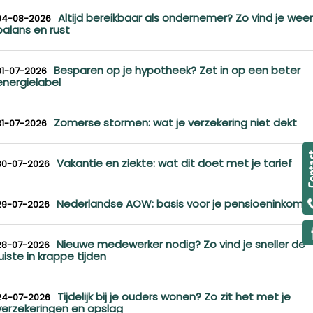
Altijd bereikbaar als ondernemer? Zo vind je weer
04-08-2026
balans en rust
Besparen op je hypotheek? Zet in op een beter
31-07-2026
energielabel
Zomerse stormen: wat je verzekering niet dekt
31-07-2026
Vakantie en ziekte: wat dit doet met je tarief
30-07-2026
Nederlandse AOW: basis voor je pensioeninkome
29-07-2026
Nieuwe medewerker nodig? Zo vind je sneller de
28-07-2026
juiste in krappe tijden
Tijdelijk bij je ouders wonen? Zo zit het met je
24-07-2026
verzekeringen en opslag