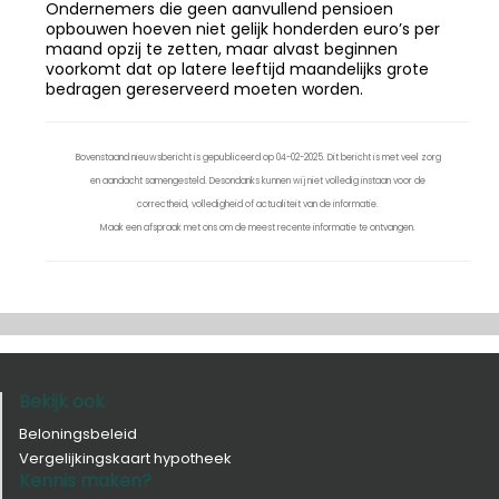
Ondernemers die geen aanvullend pensioen
opbouwen hoeven niet gelijk honderden euro’s per
maand opzij te zetten, maar alvast beginnen
voorkomt dat op latere leeftijd maandelijks grote
bedragen gereserveerd moeten worden.
Bovenstaand nieuwsbericht is gepubliceerd op 04-02-2025. Dit bericht is met veel zorg
en aandacht samengesteld. Desondanks kunnen wij niet volledig instaan voor de
correctheid, volledigheid of actualiteit van de informatie.
Maak een afspraak met ons om de meest recente informatie te ontvangen.
Bekijk ook
Beloningsbeleid
Vergelijkingskaart hypotheek
Kennis maken?