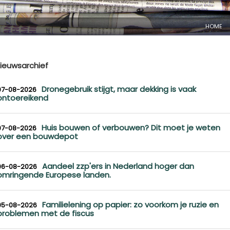
HOME
ieuwsarchief
Dronegebruik stijgt, maar dekking is vaak
07-08-2026
ontoereikend
Huis bouwen of verbouwen? Dit moet je weten
07-08-2026
over een bouwdepot
Aandeel zzp'ers in Nederland hoger dan
06-08-2026
omringende Europese landen.
Familielening op papier: zo voorkom je ruzie en
05-08-2026
problemen met de fiscus