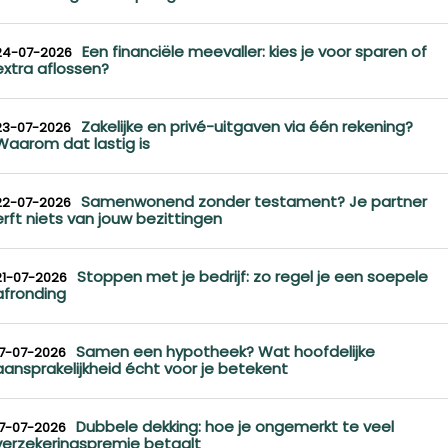
Een financiële meevaller: kies je voor sparen of
24-07-2026
extra aflossen?
Zakelijke en privé-uitgaven via één rekening?
23-07-2026
Waarom dat lastig is
Samenwonend zonder testament? Je partner
22-07-2026
erft niets van jouw bezittingen
Stoppen met je bedrijf: zo regel je een soepele
21-07-2026
afronding
Samen een hypotheek? Wat hoofdelijke
17-07-2026
aansprakelijkheid écht voor je betekent
Dubbele dekking: hoe je ongemerkt te veel
17-07-2026
verzekeringspremie betaalt