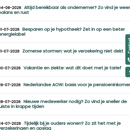
Altijd bereikbaar als ondernemer? Zo vind je weer
04-08-2026
balans en rust
Besparen op je hypotheek? Zet in op een beter
31-07-2026
energielabel
Zomerse stormen: wat je verzekering niet dekt
31-07-2026
Vakantie en ziekte: wat dit doet met je tarief
30-07-2026
Nederlandse AOW: basis voor je pensioeninkome
29-07-2026
Nieuwe medewerker nodig? Zo vind je sneller de
28-07-2026
juiste in krappe tijden
Tijdelijk bij je ouders wonen? Zo zit het met je
24-07-2026
verzekeringen en opslag