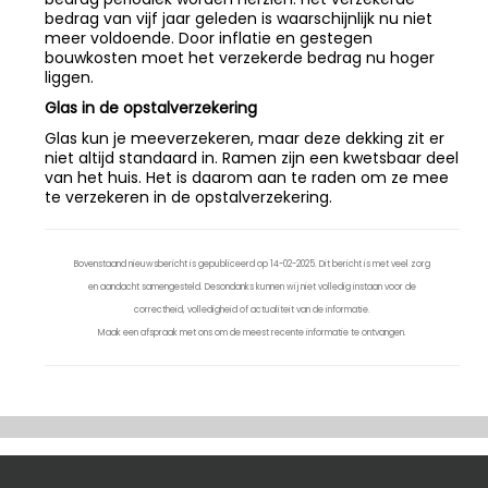
bedrag van vijf jaar geleden is waarschijnlijk nu niet
meer voldoende. Door inflatie en gestegen
bouwkosten moet het verzekerde bedrag nu hoger
liggen.
Glas in de opstalverzekering
Glas kun je meeverzekeren, maar deze dekking zit er
niet altijd standaard in. Ramen zijn een kwetsbaar deel
van het huis. Het is daarom aan te raden om ze mee
te verzekeren in de opstalverzekering.
Bovenstaand nieuwsbericht is gepubliceerd op 14-02-2025. Dit bericht is met veel zorg
en aandacht samengesteld. Desondanks kunnen wij niet volledig instaan voor de
correctheid, volledigheid of actualiteit van de informatie.
Maak een afspraak met ons om de meest recente informatie te ontvangen.