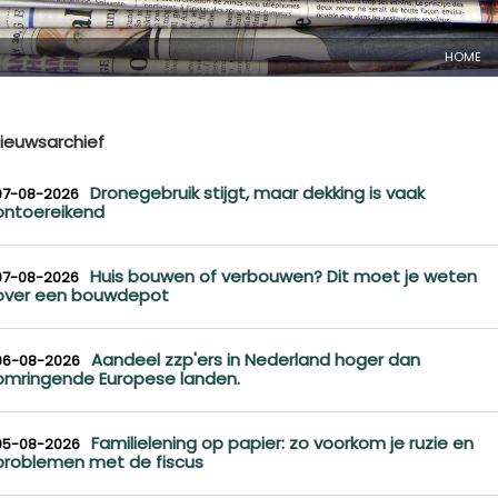
HOME
ieuwsarchief
Dronegebruik stijgt, maar dekking is vaak
07-08-2026
ontoereikend
Huis bouwen of verbouwen? Dit moet je weten
07-08-2026
over een bouwdepot
Aandeel zzp'ers in Nederland hoger dan
06-08-2026
omringende Europese landen.
Familielening op papier: zo voorkom je ruzie en
05-08-2026
problemen met de fiscus