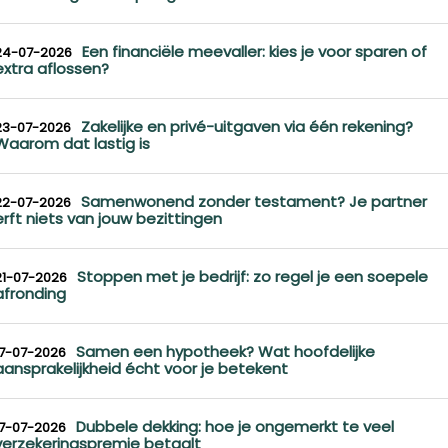
Een financiële meevaller: kies je voor sparen of
24-07-2026
extra aflossen?
Zakelijke en privé-uitgaven via één rekening?
23-07-2026
Waarom dat lastig is
Samenwonend zonder testament? Je partner
22-07-2026
erft niets van jouw bezittingen
Stoppen met je bedrijf: zo regel je een soepele
21-07-2026
afronding
Samen een hypotheek? Wat hoofdelijke
17-07-2026
aansprakelijkheid écht voor je betekent
Dubbele dekking: hoe je ongemerkt te veel
17-07-2026
verzekeringspremie betaalt