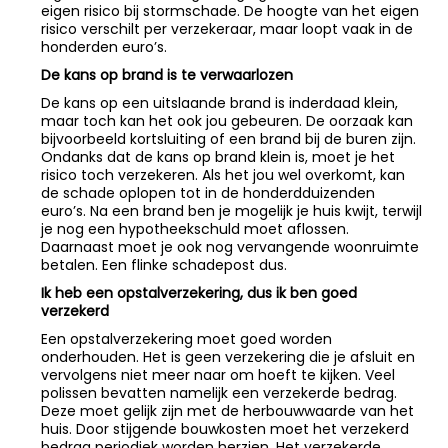
eigen risico bij stormschade. De hoogte van het eigen
risico verschilt per verzekeraar, maar loopt vaak in de
honderden euro’s.
De kans op brand is te verwaarlozen
De kans op een uitslaande brand is inderdaad klein,
maar toch kan het ook jou gebeuren. De oorzaak kan
bijvoorbeeld kortsluiting of een brand bij de buren zijn.
Ondanks dat de kans op brand klein is, moet je het
risico toch verzekeren. Als het jou wel overkomt, kan
de schade oplopen tot in de honderdduizenden
euro’s. Na een brand ben je mogelijk je huis kwijt, terwijl
je nog een hypotheekschuld moet aflossen.
Daarnaast moet je ook nog vervangende woonruimte
betalen. Een flinke schadepost dus.
Ik heb een opstalverzekering, dus ik ben goed
verzekerd
Een opstalverzekering moet goed worden
onderhouden. Het is geen verzekering die je afsluit en
vervolgens niet meer naar om hoeft te kijken. Veel
polissen bevatten namelijk een verzekerde bedrag.
Deze moet gelijk zijn met de herbouwwaarde van het
huis. Door stijgende bouwkosten moet het verzekerd
bedrag periodiek worden herzien. Het verzekerde