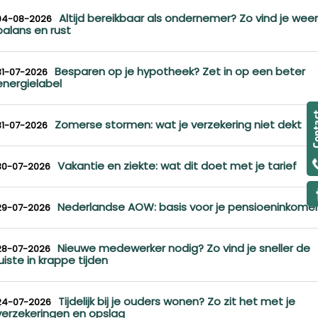
Altijd bereikbaar als ondernemer? Zo vind je weer
04-08-2026
balans en rust
Besparen op je hypotheek? Zet in op een beter
31-07-2026
energielabel
Zomerse stormen: wat je verzekering niet dekt
31-07-2026
Vakantie en ziekte: wat dit doet met je tarief
30-07-2026
Nederlandse AOW: basis voor je pensioeninkome
29-07-2026
Nieuwe medewerker nodig? Zo vind je sneller de
28-07-2026
juiste in krappe tijden
Tijdelijk bij je ouders wonen? Zo zit het met je
24-07-2026
verzekeringen en opslag