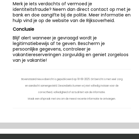
Merk je iets verdachts of vermoed je
identiteitsfraude? Neem dan direct contact op met je
bank en doe aangifte bij de politie. Meer informatie en
hulp vind je op de website van de Rijksoverheid.
Conclusie
Blijf alert wanneer je gevraagd wordt je
legitimatiebewijs af te geven. Bescherm je
persoonlijke gegevens, controleer je
vakantiereserveringen zorgvuldig en geniet zorgeloos
van je vakantie!
Bovenstaand nieuwsbericht is gepubliceerd op 18-06-2025. Dit bericht is met veel zorg
en aandacht samengesteld. Desondanks kunnen wij niet volledig instaan voor de
correctheid, volledigheid of actualiteit van de informatie.
Maak een afspraak met ons om de meest recente informatie te ontvangen.