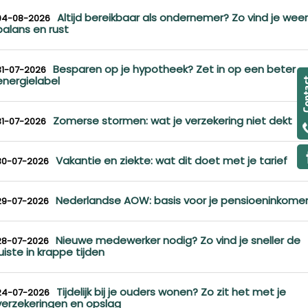
Altijd bereikbaar als ondernemer? Zo vind je weer
04-08-2026
balans en rust
Besparen op je hypotheek? Zet in op een beter
31-07-2026
energielabel
Zomerse stormen: wat je verzekering niet dekt
31-07-2026
Vakantie en ziekte: wat dit doet met je tarief
30-07-2026
Nederlandse AOW: basis voor je pensioeninkome
29-07-2026
Nieuwe medewerker nodig? Zo vind je sneller de
28-07-2026
juiste in krappe tijden
Tijdelijk bij je ouders wonen? Zo zit het met je
24-07-2026
verzekeringen en opslag