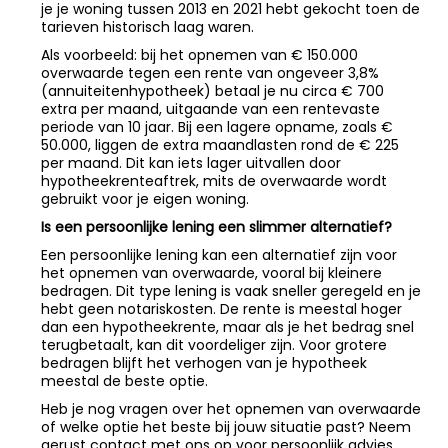
je je woning tussen 2013 en 2021 hebt gekocht toen de
tarieven historisch laag waren.
Als voorbeeld: bij het opnemen van € 150.000
overwaarde tegen een rente van ongeveer 3,8%
(annuiteitenhypotheek) betaal je nu circa € 700
extra per maand, uitgaande van een rentevaste
periode van 10 jaar. Bij een lagere opname, zoals €
50.000, liggen de extra maandlasten rond de € 225
per maand. Dit kan iets lager uitvallen door
hypotheekrenteaftrek, mits de overwaarde wordt
gebruikt voor je eigen woning.
Is een persoonlijke lening een slimmer alternatief?
Een persoonlijke lening kan een alternatief zijn voor
het opnemen van overwaarde, vooral bij kleinere
bedragen. Dit type lening is vaak sneller geregeld en je
hebt geen notariskosten. De rente is meestal hoger
dan een hypotheekrente, maar als je het bedrag snel
terugbetaalt, kan dit voordeliger zijn. Voor grotere
bedragen blijft het verhogen van je hypotheek
meestal de beste optie.
Heb je nog vragen over het opnemen van overwaarde
of welke optie het beste bij jouw situatie past? Neem
gerust contact met ons op voor persoonlijk advies.