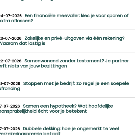
Een financiële meevaller: kies je voor sparen of
24-07-2026
extra aflossen?
Zakelijke en privé-uitgaven via één rekening?
23-07-2026
Waarom dat lastig is
Samenwonend zonder testament? Je partner
22-07-2026
erft niets van jouw bezittingen
Stoppen met je bedrijf: zo regel je een soepele
21-07-2026
afronding
Samen een hypotheek? Wat hoofdelijke
17-07-2026
aansprakelijkheid écht voor je betekent
Dubbele dekking: hoe je ongemerkt te veel
17-07-2026
verzekeringspremie betaalt