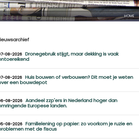
HOME
ieuwsarchief
Dronegebruik stijgt, maar dekking is vaak
07-08-2026
ontoereikend
Huis bouwen of verbouwen? Dit moet je weten
07-08-2026
over een bouwdepot
Aandeel zzp'ers in Nederland hoger dan
06-08-2026
omringende Europese landen.
Familielening op papier: zo voorkom je ruzie en
05-08-2026
problemen met de fiscus