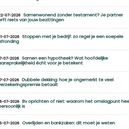
Samenwonend zonder testament? Je partner
22-07-2026
erft niets van jouw bezittingen
Stoppen met je bedrijf: zo regel je een soepele
21-07-2026
afronding
Samen een hypotheek? Wat hoofdelijke
17-07-2026
aansprakelijkheid écht voor je betekent
Dubbele dekking: hoe je ongemerkt te veel
17-07-2026
verzekeringspremie betaalt
Bv oprichten of niet: waarom het omslagpunt hee
16-07-2026
persoonlijk is
Overlijden en bankzaken: dit moet je weten
15-07-2026