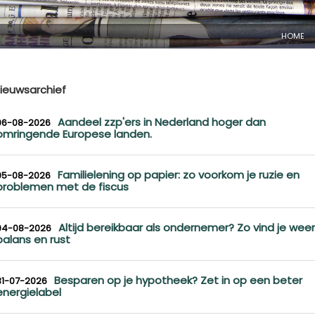
HOME
ieuwsarchief
Aandeel zzp'ers in Nederland hoger dan
06-08-2026
omringende Europese landen.
Familielening op papier: zo voorkom je ruzie en
05-08-2026
problemen met de fiscus
Altijd bereikbaar als ondernemer? Zo vind je weer
04-08-2026
balans en rust
Besparen op je hypotheek? Zet in op een beter
31-07-2026
energielabel