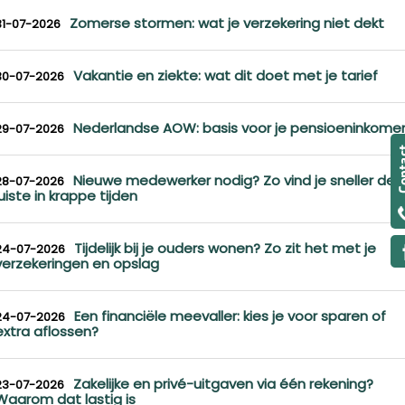
Zomerse stormen: wat je verzekering niet dekt
31-07-2026
Vakantie en ziekte: wat dit doet met je tarief
30-07-2026
Nederlandse AOW: basis voor je pensioeninkome
29-07-2026
Nieuwe medewerker nodig? Zo vind je sneller de
28-07-2026
juiste in krappe tijden
Tijdelijk bij je ouders wonen? Zo zit het met je
24-07-2026
verzekeringen en opslag
Een financiële meevaller: kies je voor sparen of
24-07-2026
extra aflossen?
Zakelijke en privé-uitgaven via één rekening?
23-07-2026
Waarom dat lastig is