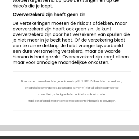
worden afgestemd op jouw bezittingen en op de
risico’s die je loopt.
Oververzekerd zijn heeft geen zin
De verzekeringen moeten de risico’s afdekken, maar
oververzekerd zijn heeft ook geen zin. Je kunt
oververzekerd zijn door het verzekeren van spullen die
je niet meer in je bezit hebt. Of de verzekering biedt
een te ruime dekking. Je hebt vroeger bijvoorbeeld
een dure verzameling verzekerd, maar de waarde
hiervan is hard gezakt. Oververzekerd zijn zorgt alleen
maar voor onnodige maandelijkse onkosten.
Bovenstaand nieuwsbericht is gepubliceerd op 19-12-2025. Dit bericht is met veel zorg
en aandacht samengesteld. Desondanks kunnen wij niet volledig instaan voor de
correctheid, volledigheid of actualiteit van de informatie.
Maak een afspraak met ons om de meest recente informatie te ontvangen.