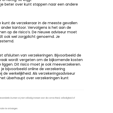
t je beter over kunt stappen naar een andere
e kunt de verzekeraar in de meeste gevallen
ander kantoor. Vervolgens is het aan de
en op de risico’s. De nieuwe adviseur moet
rdt ook wel zorgplicht genoemd. Je
gestemd.
t afsluiten van verzekeringen. Bijvoorbeeld de
ar vaak wordt vergeten om de bijkomende kosten
te liggen. Dit risico moet je ook meeverzekeren.
b je bijvoorbeeld online de verzekering
 de werkelijkheid. Als verzekeringsadviseur
e het überhaupt over verzekeringen kunt
sondanks kunnen wij niet volledig instaan voor de correctheid, volledigheid of
atie te ontvangen.