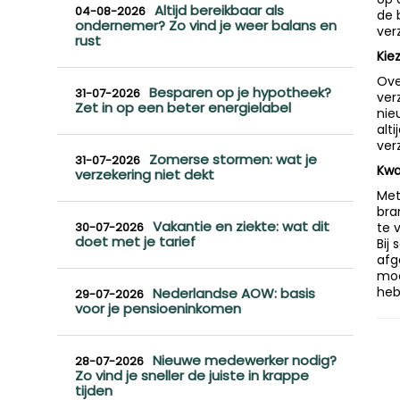
Altijd bereikbaar als
04-08-2026
de 
ondernemer? Zo vind je weer balans en
ver
rust
Kie
Ove
Besparen op je hypotheek?
31-07-2026
ver
Zet in op een beter energielabel
nie
alt
ver
Zomerse stormen: wat je
31-07-2026
Kwa
verzekering niet dekt
Met
bra
Vakantie en ziekte: wat dit
30-07-2026
te 
doet met je tarief
Bij
afg
moe
heb
Nederlandse AOW: basis
29-07-2026
voor je pensioeninkomen
Nieuwe medewerker nodig?
28-07-2026
Zo vind je sneller de juiste in krappe
tijden