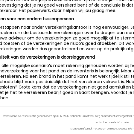
bevestiging dat je nu goed verzekerd bent of de conclusie is da
zekeraar. Het papierwerk, daar helpen wij jou graag mee.
zen voor een andere tussenpersoon
rstappen naar ander verzekeringskantoor is nog eenvoudiger. J
zoeken om de bestaande verzekeringen over te dragen aan een 
uwe adviseur om de verzekeringen zo goed mogelijk af te stemm
ijd toetsen of de verzekeringen de risico’s goed afdekken. Dit wo
zekeringen worden dus gecontroleerd en weer op de praktijk af
liteit van de verzekeringen is doorslaggevend
 alle mogelijke scenario’s moet rekening gehouden worden bij he
ndverzekering voor het pand en de inventaris is belangrijk. Ma
verzekeren. Na een brand in het pand komt het werk tijdelijk stil 
 schade blijkt vaak pas duidelijk dat het verzekeren vakwerk is. He
esloten? Grote kans dat de verzekeringen niet goed aansluiten bij
t je het te verzekeren bedrijf goed in kaart brengen, voordat j
ben.
Bovenstaand nieuwsbericht is gepubliceerd op 30-12-2025. Dit bericht is met veel zorg en aandacht samengesteld. De
actualiteit van de informatie.
Maak een afspraak met ons om de meest recente inform