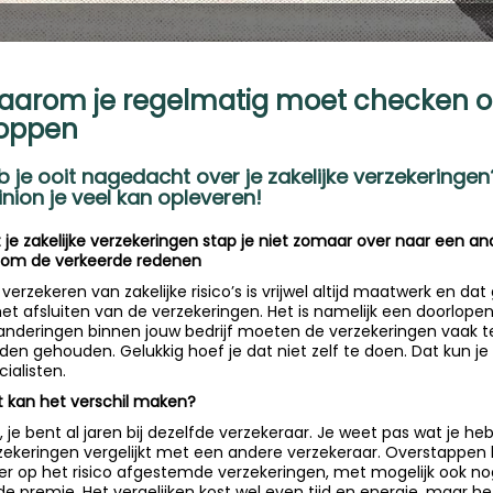
arom je regelmatig moet checken of
loppen
b je ooit nagedacht over je zakelijke verzekerin
inion je veel kan opleveren!
 je zakelijke verzekeringen stap je niet zomaar over naar een a
n om de verkeerde redenen
 verzekeren van zakelijke risico’s is vrijwel altijd maatwerk en dat 
 het afsluiten van de verzekeringen. Het is namelijk een doorlope
anderingen binnen jouw bedrijf moeten de verzekeringen vaak te
den gehouden. Gelukkig hoef je dat niet zelf te doen. Dat kun je
cialisten.
 kan het verschil maken?
l, je bent al jaren bij dezelfde verzekeraar. Je weet pas wat je heb
zekeringen vergelijkt met een andere verzekeraar. Overstappen
er op het risico afgestemde verzekeringen, met mogelijk ook n
de premie. Het vergelijken kost wel even tijd en energie, maar het i