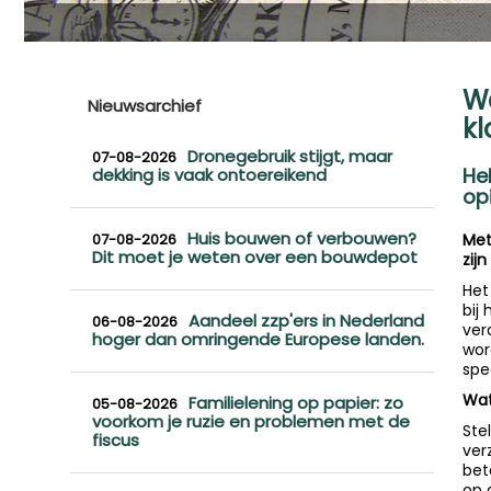
Wa
Nieuwsarchief
k
Dronegebruik stijgt, maar
07-08-2026
He
dekking is vaak ontoereikend
op
Huis bouwen of verbouwen?
07-08-2026
Met
Dit moet je weten over een bouwdepot
zij
Het
bij
Aandeel zzp'ers in Nederland
06-08-2026
ver
hoger dan omringende Europese landen.
wor
spe
Wat
Familielening op papier: zo
05-08-2026
voorkom je ruzie en problemen met de
Ste
fiscus
ver
bet
op 