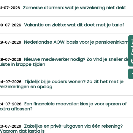
Zomerse stormen: wat je verzekering niet dekt
31-07-2026
Vakantie en ziekte: wat dit doet met je tarief
30-07-2026
Nederlandse AOW: basis voor je pensioeninkome
29-07-2026
Nieuwe medewerker nodig? Zo vind je sneller de
28-07-2026
juiste in krappe tijden
Tijdelijk bij je ouders wonen? Zo zit het met je
24-07-2026
verzekeringen en opslag
Een financiële meevaller: kies je voor sparen of
24-07-2026
extra aflossen?
Zakelijke en privé-uitgaven via één rekening?
23-07-2026
Waarom dat lastig is