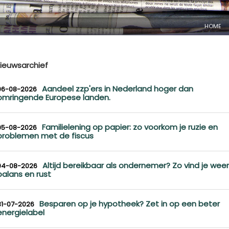
HOME
ieuwsarchief
Aandeel zzp'ers in Nederland hoger dan
06-08-2026
omringende Europese landen.
Familielening op papier: zo voorkom je ruzie en
05-08-2026
problemen met de fiscus
Altijd bereikbaar als ondernemer? Zo vind je weer
04-08-2026
balans en rust
Besparen op je hypotheek? Zet in op een beter
31-07-2026
energielabel