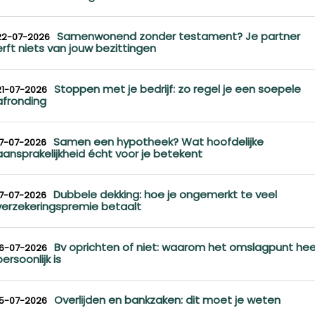
Samenwonend zonder testament? Je partner
22-07-2026
erft niets van jouw bezittingen
Stoppen met je bedrijf: zo regel je een soepele
21-07-2026
afronding
Samen een hypotheek? Wat hoofdelijke
17-07-2026
aansprakelijkheid écht voor je betekent
Dubbele dekking: hoe je ongemerkt te veel
17-07-2026
verzekeringspremie betaalt
Bv oprichten of niet: waarom het omslagpunt hee
16-07-2026
persoonlijk is
Overlijden en bankzaken: dit moet je weten
15-07-2026