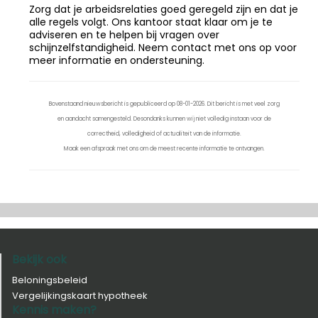
Zorg dat je arbeidsrelaties goed geregeld zijn en dat je
alle regels volgt. Ons kantoor staat klaar om je te
adviseren en te helpen bij vragen over
schijnzelfstandigheid. Neem contact met ons op voor
meer informatie en ondersteuning.
Bovenstaand nieuwsbericht is gepubliceerd op 08-01-2026. Dit bericht is met veel zorg
en aandacht samengesteld. Desondanks kunnen wij niet volledig instaan voor de
correctheid, volledigheid of actualiteit van de informatie.
Maak een afspraak met ons om de meest recente informatie te ontvangen.
Bekijk ook
Beloningsbeleid
Vergelijkingskaart hypotheek
Kennis maken?