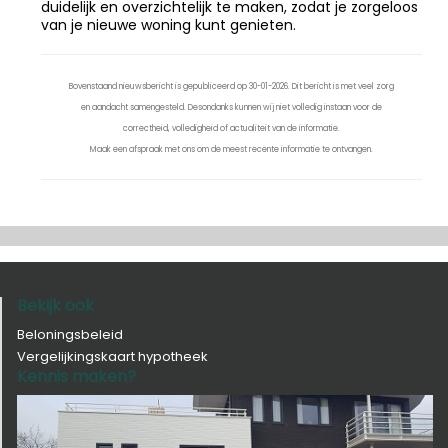
duidelijk en overzichtelijk te maken, zodat je zorgeloos
van je nieuwe woning kunt genieten.
Bovenstaand nieuwsbericht is gepubliceerd op 30-01-2026. Dit bericht is met veel zorg
en aandacht samengesteld. Desondanks kunnen wij niet volledig instaan voor de
correctheid, volledigheid of actualiteit van de informatie.
Maak een afspraak met ons om de meest recente informatie te ontvangen.
Bekijk ook
Beloningsbeleid
Vergelijkingskaart hypotheek
Kennis maken?