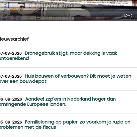
HOME
ieuwsarchief
Dronegebruik stijgt, maar dekking is vaak
07-08-2026
ontoereikend
Huis bouwen of verbouwen? Dit moet je weten
07-08-2026
over een bouwdepot
Aandeel zzp'ers in Nederland hoger dan
06-08-2026
omringende Europese landen.
Familielening op papier: zo voorkom je ruzie en
05-08-2026
problemen met de fiscus