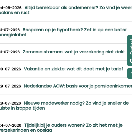
Altijd bereikbaar als ondernemer? Zo vind je weer
04-08-2026
balans en rust
Besparen op je hypotheek? Zet in op een beter
31-07-2026
energielabel
Zomerse stormen: wat je verzekering niet dekt
31-07-2026
Vakantie en ziekte: wat dit doet met je tarief
30-07-2026
Nederlandse AOW: basis voor je pensioeninkome
29-07-2026
Nieuwe medewerker nodig? Zo vind je sneller de
28-07-2026
juiste in krappe tijden
Tijdelijk bij je ouders wonen? Zo zit het met je
24-07-2026
verzekeringen en opslag