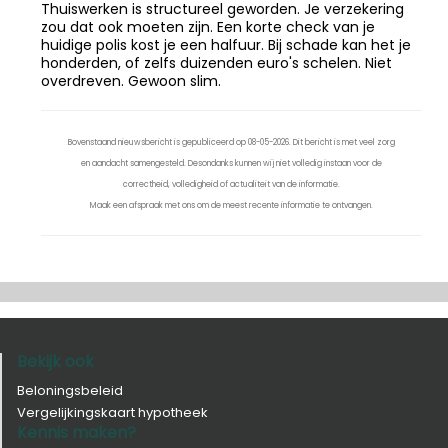
Thuiswerken is structureel geworden. Je verzekering
zou dat ook moeten zijn. Een korte check van je
huidige polis kost je een halfuur. Bij schade kan het je
honderden, of zelfs duizenden euro's schelen. Niet
overdreven. Gewoon slim.
Bovenstaand nieuwsbericht is gepubliceerd op 08-05-2026. Dit bericht is met veel zorg
en aandacht samengesteld. Desondanks kunnen wij niet volledig instaan voor de
correctheid, volledigheid of actualiteit van de informatie.
Maak een afspraak met ons om de meest recente informatie te ontvangen.
Bekijk ook
Beloningsbeleid
Vergelijkingskaart hypotheek
Kennis maken?