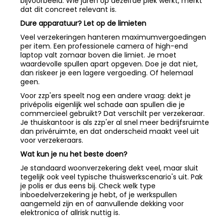
bijvoorbeeld. Wie jaren op dezelfde plek werkt, merkt
dat dit concreet relevant is.
Dure apparatuur? Let op de limieten
Veel verzekeringen hanteren maximumvergoedingen
per item. Een professionele camera of high-end
laptop valt zomaar boven die limiet. Je moet
waardevolle spullen apart opgeven. Doe je dat niet,
dan riskeer je een lagere vergoeding. Of helemaal
geen.
Voor zzp'ers speelt nog een andere vraag: dekt je
privépolis eigenlijk wel schade aan spullen die je
commercieel gebruikt? Dat verschilt per verzekeraar.
Je thuiskantoor is als zzp'er al snel meer bedrijfsruimte
dan privéruimte, en dat onderscheid maakt veel uit
voor verzekeraars.
Wat kun je nu het beste doen?
Je standaard woonverzekering dekt veel, maar sluit
tegelijk ook veel typische thuiswerkscenario's uit. Pak
je polis er dus eens bij. Check welk type
inboedelverzekering je hebt, of je werkspullen
aangemeld zijn en of aanvullende dekking voor
elektronica of allrisk nuttig is.