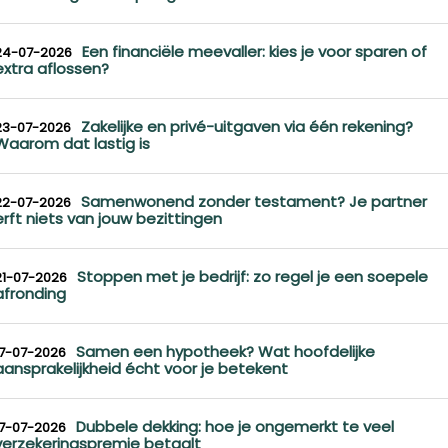
Een financiële meevaller: kies je voor sparen of
24-07-2026
extra aflossen?
Zakelijke en privé-uitgaven via één rekening?
23-07-2026
Waarom dat lastig is
Samenwonend zonder testament? Je partner
22-07-2026
erft niets van jouw bezittingen
Stoppen met je bedrijf: zo regel je een soepele
21-07-2026
afronding
Samen een hypotheek? Wat hoofdelijke
17-07-2026
aansprakelijkheid écht voor je betekent
Dubbele dekking: hoe je ongemerkt te veel
17-07-2026
verzekeringspremie betaalt