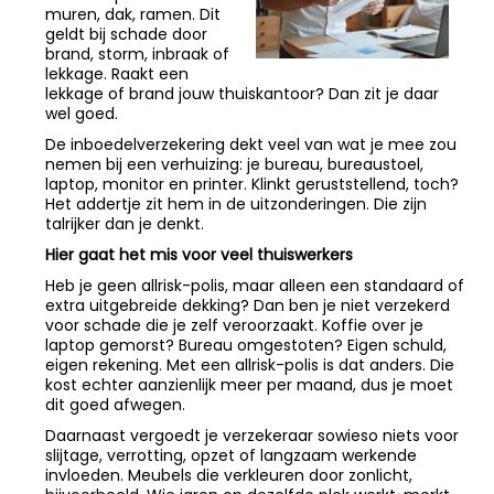
muren, dak, ramen. Dit
geldt bij schade door
brand, storm, inbraak of
lekkage. Raakt een
lekkage of brand jouw thuiskantoor? Dan zit je daar
wel goed.
De inboedelverzekering dekt veel van wat je mee zou
nemen bij een verhuizing: je bureau, bureaustoel,
laptop, monitor en printer. Klinkt geruststellend, toch?
Het addertje zit hem in de uitzonderingen. Die zijn
talrijker dan je denkt.
Hier gaat het mis voor veel thuiswerkers
Heb je geen allrisk-polis, maar alleen een standaard of
extra uitgebreide dekking? Dan ben je niet verzekerd
voor schade die je zelf veroorzaakt. Koffie over je
laptop gemorst? Bureau omgestoten? Eigen schuld,
eigen rekening. Met een allrisk-polis is dat anders. Die
kost echter aanzienlijk meer per maand, dus je moet
dit goed afwegen.
Daarnaast vergoedt je verzekeraar sowieso niets voor
slijtage, verrotting, opzet of langzaam werkende
invloeden. Meubels die verkleuren door zonlicht,