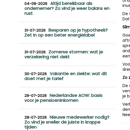
ond
Altijd bereikbaar als
04-08-2026
inv
ondernemer? Zo vind je weer balans en
rust
De 
Dat
Sli
Besparen op je hypotheek?
31-07-2026
Zet in op een beter energielabel
Goe
aft
spr
and
Zomerse stormen: wat je
31-07-2026
een
verzekering niet dekt
Voo
dre
Vakantie en ziekte: wat dit
30-07-2026
Zo 
doet met je tarief
De 
ver
Nederlandse AOW: basis
29-07-2026
je b
voor je pensioeninkomen
Ver
den
Nee
Nieuwe medewerker nodig?
28-07-2026
Zo vind je sneller de juiste in krappe
tijden