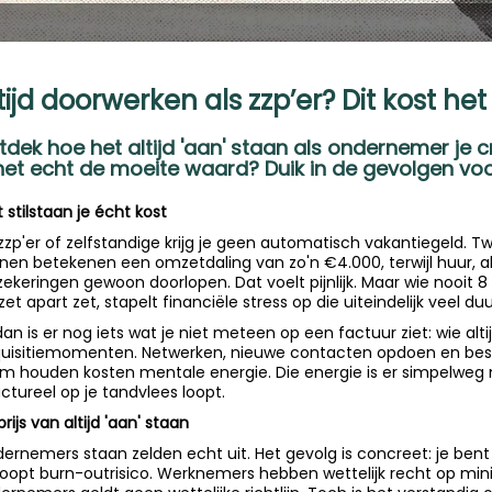
tijd doorwerken als zzp’er? Dit kost he
tdek hoe het altijd 'aan' staan als ondernemer je c
het echt de moeite waard? Duik in de gevolgen voord
 stilstaan je écht kost
 zzp'er of zelfstandige krijg je geen automatisch vakantiegeld. T
nen betekenen een omzetdaling van zo'n €4.000, terwijl huur
zekeringen gewoon doorlopen. Dat voelt pijnlijk. Maar wie nooit 8 
et apart zet, stapelt financiële stress op die uiteindelijk veel duu
dan is er nog iets wat je niet meteen op een factuur ziet: wie alti
uisitiemomenten. Netwerken, nieuwe contacten opdoen en best
m houden kosten mentale energie. Die energie is er simpelweg n
uctureel op je tandvlees loopt.
rijs van altijd 'aan' staan
ernemers staan zelden echt uit. Het gevolg is concreet: je bent
loopt burn-outrisico. Werknemers hebben wettelijk recht op min