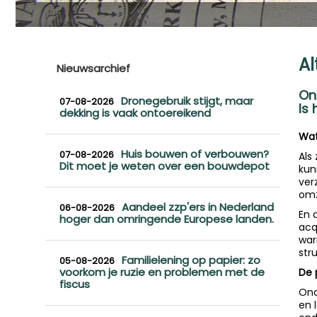
Al
Nieuwsarchief
On
Dronegebruik stijgt, maar
07-08-2026
Is 
dekking is vaak ontoereikend
Wat
Huis bouwen of verbouwen?
07-08-2026
Als
Dit moet je weten over een bouwdepot
kun
ver
omz
Aandeel zzp'ers in Nederland
06-08-2026
En 
hoger dan omringende Europese landen.
acq
war
str
Familielening op papier: zo
05-08-2026
voorkom je ruzie en problemen met de
De p
fiscus
Ond
en 