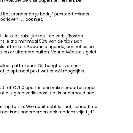
 om voldoende vrije dagen te nemen. Dit
lijdt eronder én je bedrijf presteert minder.
rloven. Jij ook niet.
 Je kunt zakelijke reis- en verblijfkosten
ns je trip minimaal 50% van de tijd? Dan
els aftrekken. Bewaar je agenda, bonnetjes en
len er uiteraard buiten. Voor privéauto's geldt
olledig aftrekbaar. Dit hangt af van een
 je optimaal pakt wat er wél mogelijk is.
0 tot €700 apart in een vakantiebuffer, regel
tie is geen verliespost. Het is onderhoud aan
ing te zijn. Wie nooit echt loslaat, schaadt op
slimmer kunt ondernemen, ook rondom vrije tijd?