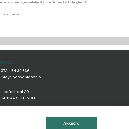
sondanks kunnen wij niet volledig instaan voor de correctheid, volledigheid of
atie te ontvangen.
ontact
073 - 54 30 666
info@joopvanlanen.nl
Hoofdstraat 39
5481 AA SCHIJNDEL
Akkoord