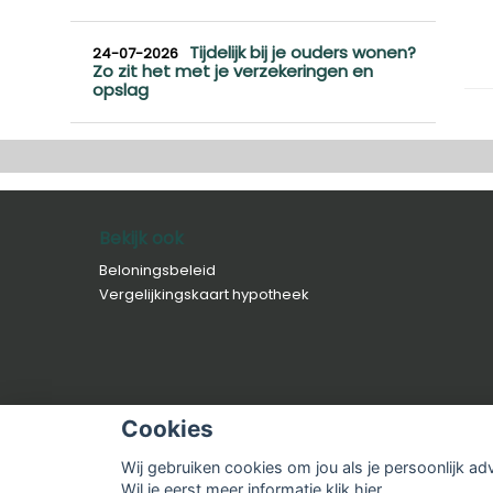
Tijdelijk bij je ouders wonen?
24-07-2026
Zo zit het met je verzekeringen en
opslag
Bekijk ook
Beloningsbeleid
Vergelijkingskaart hypotheek
Cookies
Wij gebruiken cookies om jou als je persoonlijk ad
© Copyright
Assupport BV
2026 |
Sitemap
|
Disclai
Wil je eerst meer informatie
klik hier