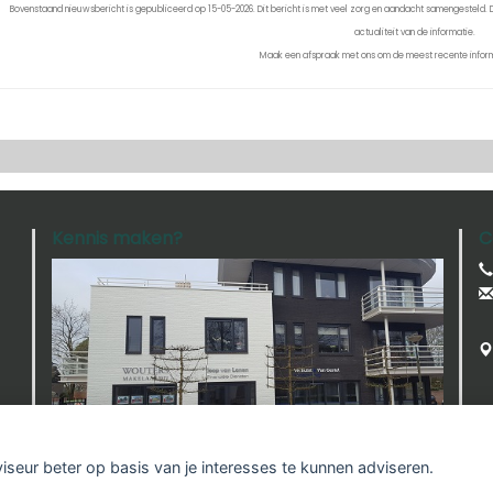
Bovenstaand nieuwsbericht is gepubliceerd op 15-05-2026. Dit bericht is met veel zorg en aandacht samengesteld. De
actualiteit van de informatie.
Maak een afspraak met ons om de meest recente inform
Kennis maken?
C
viseur beter op basis van je interesses te kunnen adviseren.
mer