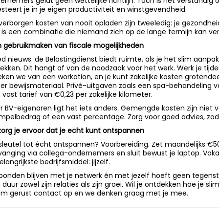
ernemers geldt geen wettelijke richtlijn. Toch is het verstandig
esteert je in je eigen productiviteit en winstgevendheid.
verborgen kosten van nooit opladen zijn tweeledig: je gezondheid 
 is een combinatie die niemand zich op de lange termijn kan veroo
m gebruikmaken van fiscale mogelijkheden
d nieuws: de Belastingdienst biedt ruimte, als je het slim aanpakt.
rekken. Dit hangt af van de noodzaak voor het werk. Werk je tijde
eken we van een workation, en je kunt zakelijke kosten grotende
er bewijsmateriaal. Privé-uitgaven zoals een spa-behandeling val
 vast tarief van €0,23 per zakelijke kilometer.
r BV-eigenaren ligt het iets anders. Gemengde kosten zijn niet v
mpelbedrag of een vast percentage. Zorg voor goed advies, zodat
zorg je ervoor dat je echt kunt ontspannen
sleutel tot écht ontspannen? Voorbereiding. Zet maandelijks €50
vanging via collega-ondernemers en sluit bewust je laptop. Vakan
elangrijkste bedrijfsmiddel: jijzelf.
bonden blijven met je netwerk én met jezelf hoeft geen tegenstell
 duur zowel zijn relaties als zijn groei. Wil je ontdekken hoe je 
m gerust contact op en we denken graag met je mee.