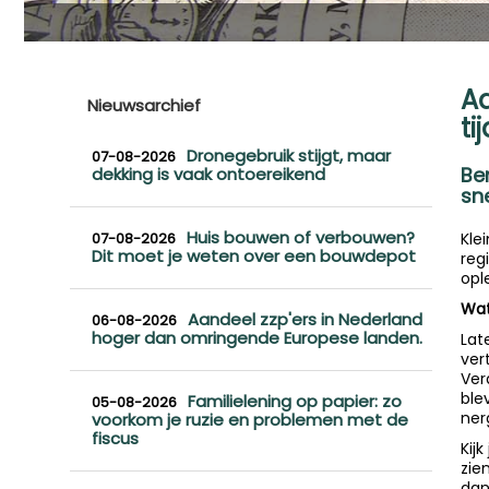
Ad
Nieuwsarchief
ti
Dronegebruik stijgt, maar
07-08-2026
Be
dekking is vaak ontoereikend
sne
Huis bouwen of verbouwen?
07-08-2026
Kle
Dit moet je weten over een bouwdepot
reg
opl
Wat
Aandeel zzp'ers in Nederland
06-08-2026
hoger dan omringende Europese landen.
Lat
ver
Ver
ble
Familielening op papier: zo
05-08-2026
ner
voorkom je ruzie en problemen met de
fiscus
Kijk
zie
dan