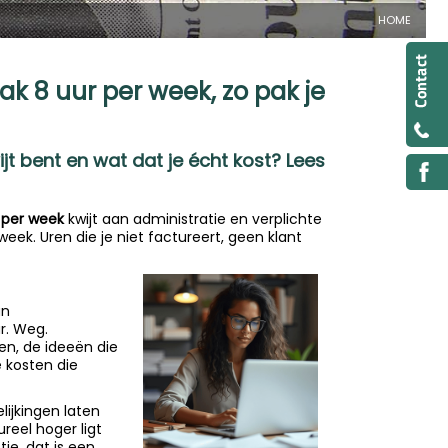
HOME
ak 8 uur per week, zo pak je
jt bent en wat dat je écht kost? Lees
 per week
kwijt aan administratie en verplichte
 week. Uren die je niet factureert, geen klant
an
r. Weg.
en, de ideeën die
e kosten die
elijkingen laten
reel hoger ligt
je, dat is een