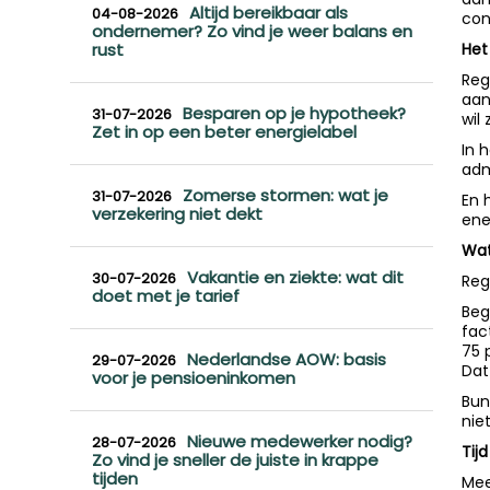
Altijd bereikbaar als
04-08-2026
con
ondernemer? Zo vind je weer balans en
rust
Het
Reg
aan
Besparen op je hypotheek?
31-07-2026
wil z
Zet in op een beter energielabel
In 
adm
Zomerse stormen: wat je
31-07-2026
En 
verzekering niet dekt
ene
Wat
Vakantie en ziekte: wat dit
30-07-2026
Reg
doet met je tarief
Beg
fac
75 
Nederlandse AOW: basis
29-07-2026
Dat
voor je pensioeninkomen
Bun
nie
Nieuwe medewerker nodig?
28-07-2026
Tij
Zo vind je sneller de juiste in krappe
tijden
Mee