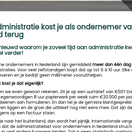
ministratie kost je als ondernemer va
jd terug
nieuwd waarom je zoveel tijd aan administratie kwi
l verder!
ine ondernemers in Nederland zijn gemiddeld
meer dan één dag
istraties. Voor veel zelfstandigen loopt dat op tot 6 à 10 uur. Elke
everen en je bedrijf geen millimeter vooruithelpen.
 kost je dat eigenlijk?
en we even gewoon rekenen. Zit je op een uurtarief van €50? D
tegenwoordigen 8 uur papierwerk per week ruim €20.000 per jaa
dwenen aan formulieren. En dan tel je de gemiste klantgesprekk
ven liggen en de groei die uitbleef nog niet eens mee. Dat zijn d
gens op een factuur staan.
 je naar het buitenland, dan wordt het pijnlijk. Internationale verg
n dat de administratielast voor ondernemers in Nederland structu
 in veel andere Europese landen. Dat is geen statistisch voetnoot