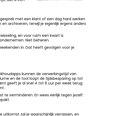
 gesprek met een klant of een dag hard werken
n en archiveren, terwijl je eigenlijk ergens anders
isseling, en voor ruim een kwart is
e ondernemen. Niet beheren.
n weekenden in. Dat heeft gevolgen voor je
boekhoudapps kunnen de verwerkingstijd van
lume en de tool loopt de tijdsbesparing op tot
t geeft je al snel 4 tot 6 uur per week terug.
nt.
t te verminderen. En wees eerlijk tegen jezelf:
ppakt.
e uitkomst zal je waarschijnlijk verrassen, en