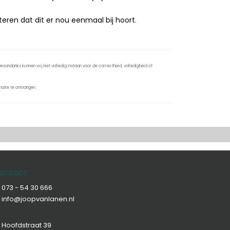
teren dat dit er nou eenmaal bij hoort.
sondanks kunnen wij niet volledig instaan voor de correctheid, volledigheid of
atie te ontvangen.
ontact
073 - 54 30 666
info@joopvanlanen.nl
Hoofdstraat 39