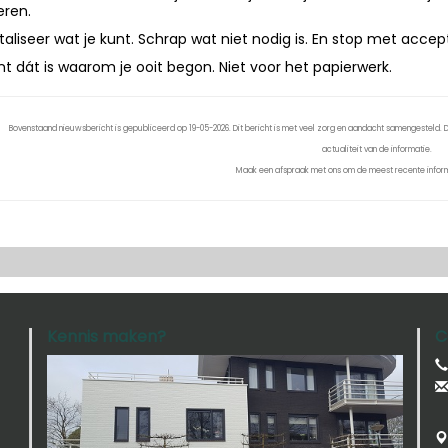
teren.
italiseer wat je kunt. Schrap wat niet nodig is. En stop met accep
t dát is waarom je ooit begon. Niet voor het papierwerk.
Bovenstaand nieuwsbericht is gepubliceerd op 19-05-2026. Dit bericht is met veel zorg en aandacht samengesteld. De
actualiteit van de informatie.
Maak een afspraak met ons om de meest recente inform
Kennis maken?
C