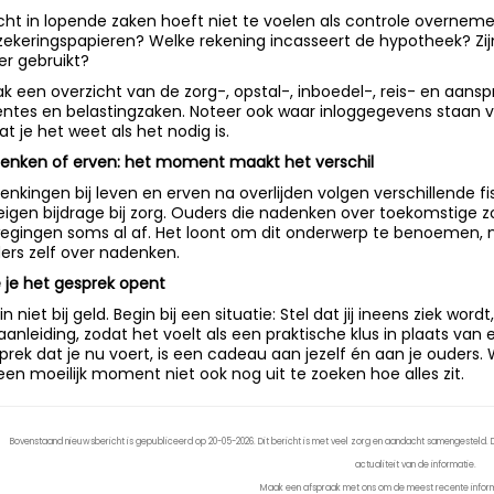
icht in lopende zaken hoeft niet te voelen als controle overnem
zekeringspapieren? Welke rekening incasseert de hypotheek? Z
r gebruikt?
k een overzicht van de zorg-, opstal-, inboedel-, reis- en aansp
frentes en belastingzaken. Noteer ook waar inloggegevens staan
at je het weet als het nodig is.
enken of erven: het moment maakt het verschil
enkingen bij leven en erven na overlijden volgen verschillende f
eigen bijdrage bij zorg. Ouders die nadenken over toekomstige z
egingen soms al af. Het loont om dit onderwerp te benoemen, n
ers zelf over nadenken.
 je het gesprek opent
n niet bij geld. Begin bij een situatie: Stel dat jij ineens ziek wor
 aanleiding, zodat het voelt als een praktische klus in plaats van 
prek dat je nu voert, is een cadeau aan jezelf én aan je ouders.
een moeilijk moment niet ook nog uit te zoeken hoe alles zit.
Bovenstaand nieuwsbericht is gepubliceerd op 20-05-2026. Dit bericht is met veel zorg en aandacht samengesteld. De
actualiteit van de informatie.
Maak een afspraak met ons om de meest recente inform