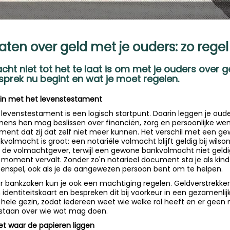
aten over geld met je ouders: zo regel 
ht niet tot het te laat is om met je ouders over ge
sprek nu begint en wat je moet regelen.
in met het levenstestament
 levenstestament is een logisch startpunt. Daarin leggen je oude
ens hen mag beslissen over financiën, zorg en persoonlijke we
ent dat zij dat zelf niet meer kunnen. Het verschil met een g
kvolmacht is groot: een notariële volmacht blijft geldig bij wi
 de volmachtgever, terwijl een gewone bankvolmacht niet geldig b
 moment vervalt. Zonder zo'n notarieel document sta je als kind 
tenspel, ook als je de aangewezen persoon bent om te helpen.
r bankzaken kun je ook een machtiging regelen. Geldverstrekke
 identiteitskaart en bespreken dit bij voorkeur in een gezamenlij
 hele gezin, zodat iedereen weet wie welke rol heeft en er geen
staan over wie wat mag doen.
t waar de papieren liggen