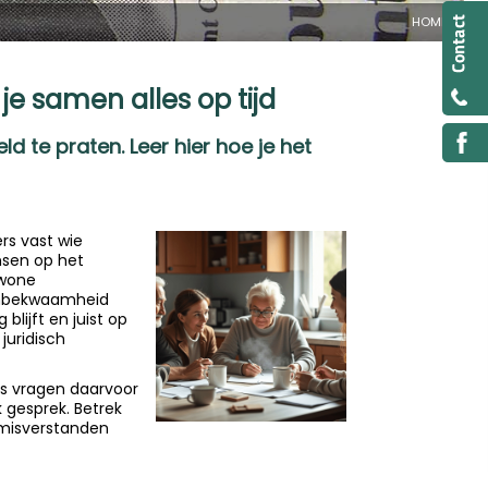
HOME
je samen alles op tijd
ld te praten. Leer hier hoe je het
rs vast wie
nsen op het
ewone
lsonbekwaamheid
lijft en juist op
juridisch
rs vragen daarvoor
k gesprek. Betrek
 misverstanden