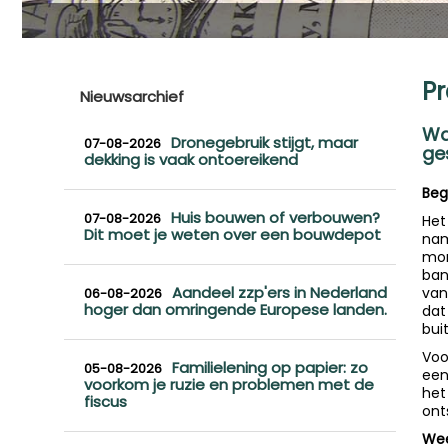
Pr
Nieuwsarchief
Wac
Dronegebruik stijgt, maar
07-08-2026
ge
dekking is vaak ontoereikend
Beg
Huis bouwen of verbouwen?
07-08-2026
Het
Dit moet je weten over een bouwdepot
nam
mom
ban
Aandeel zzp'ers in Nederland
van
06-08-2026
hoger dan omringende Europese landen.
dat
bui
Voo
Familielening op papier: zo
05-08-2026
een
voorkom je ruzie en problemen met de
het
fiscus
ont
Wee