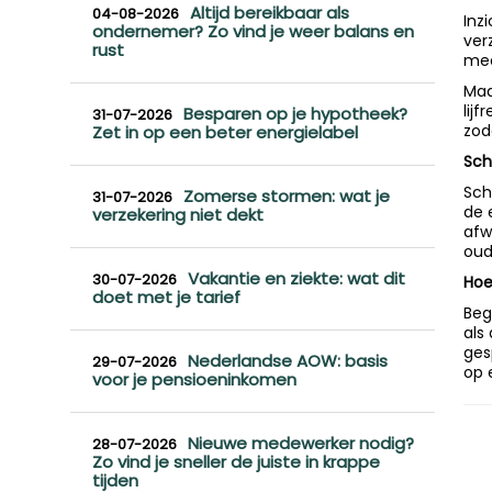
Altijd bereikbaar als
04-08-2026
Inz
ondernemer? Zo vind je weer balans en
ver
rust
mee
Maa
lij
Besparen op je hypotheek?
31-07-2026
zod
Zet in op een beter energielabel
Sch
Sch
Zomerse stormen: wat je
31-07-2026
de 
verzekering niet dekt
afw
oud
Vakantie en ziekte: wat dit
30-07-2026
Hoe
doet met je tarief
Begi
als
ges
Nederlandse AOW: basis
29-07-2026
op 
voor je pensioeninkomen
Nieuwe medewerker nodig?
28-07-2026
Zo vind je sneller de juiste in krappe
tijden