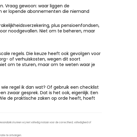
en. Vraag gewoon: waar liggen de
ijn er lopende abonnementen die niemand
rakelijkheidsverzekering, plus pensioenfondsen,
 voor noodgevallen. Niet om te beheren, maar
iscale regels. Die keuze heeft ook gevolgen voor
org- of verhuiskosten, wegen dit soort
iet om te sturen, maar om te weten waar je
dt, wie regel ik dan wat? Of gebruik een checklist
een zwaar gesprek. Dat is het ook, eigenlijk. Een
 Wie de praktische zaken op orde heeft, hoeft
sondanks kunnen wij niet volledig instaan voor de correctheid, volledigheid of
atie te ontvangen.