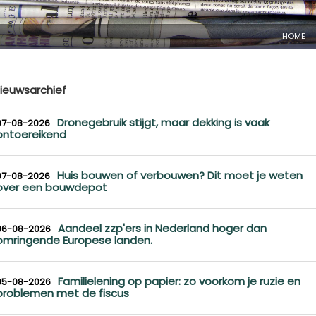
HOME
ieuwsarchief
Dronegebruik stijgt, maar dekking is vaak
07-08-2026
ontoereikend
Huis bouwen of verbouwen? Dit moet je weten
07-08-2026
over een bouwdepot
Aandeel zzp'ers in Nederland hoger dan
06-08-2026
omringende Europese landen.
Familielening op papier: zo voorkom je ruzie en
05-08-2026
problemen met de fiscus