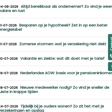
Altijd bereikbaar als ondernemer? Zo vind je weer
04-08-2026
balans en rust
Besparen op je hypotheek? Zet in op een beter
31-07-2026
energielabel
Zomerse stormen: wat je verzekering niet dekt
31-07-2026
Vakantie en ziekte: wat dit doet met je tarief
30-07-2026
Nederlandse AOW: basis voor je pensioeninkome
29-07-2026
Nieuwe medewerker nodig? Zo vind je sneller de
28-07-2026
juiste in krappe tijden
Tijdelijk bij je ouders wonen? Zo zit het met je
24-07-2026
verzekeringen en opslag