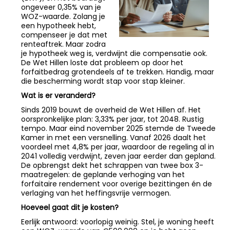
ongeveer 0,35% van je
WOZ-waarde. Zolang je
een hypotheek hebt,
compenseer je dat met
renteaftrek. Maar zodra
je hypotheek weg is, verdwijnt die compensatie ook.
De Wet Hillen loste dat probleem op door het
forfaitbedrag grotendeels af te trekken. Handig, maar
die bescherming wordt stap voor stap kleiner.
Wat is er veranderd?
Sinds 2019 bouwt de overheid de Wet Hillen af. Het
oorspronkelijke plan: 3,33% per jaar, tot 2048. Rustig
tempo. Maar eind november 2025 stemde de Tweede
Kamer in met een versnelling. Vanaf 2026 daalt het
voordeel met 4,8% per jaar, waardoor de regeling al in
2041 volledig verdwijnt, zeven jaar eerder dan gepland.
De opbrengst dekt het schrappen van twee box 3-
maatregelen: de geplande verhoging van het
forfaitaire rendement voor overige bezittingen én de
verlaging van het heffingsvrije vermogen.
Hoeveel gaat dit je kosten?
Eerlijk antwoord: voorlopig weinig. Stel, je woning heeft