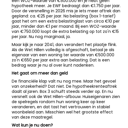
een WOZ-waarde van €500.000 en je hebt geen
hypotheek meer. Je EWF bedraagt dan €1.750 per jaar.
Door de versnelling in 2026 mis je iets meer aftrek dan
gepland: ca. €25 per jaar. Na belasting (box 1-tarief)
gaat het om een extra belastinglast van circa €10 per
jaar, minder dan €1 per maand. Bij een WOZ-waarde
van €750.000 loopt de extra belasting op tot zo'n €15
per jaar. Nu nog marginaal, ja.
Maar kijk je naar 2041, dan verandert het plaatje flink.
Als de Wet Hillen volledig is afgeschaft, betaal je als
eigenaar van een woning ter waarde van €500.000
zo'n €650 per jaar extra aan belasting. Dat is een
bedrag waar je nu al over kunt nadenken.
Het gaat om meer dan geld
De financiële klap valt nu nog mee. Maar het gevoel
van onzekerheid? Dat niet. De hypotheekrenteaftrek
daalt al jaren. Box 3 schuift steeds verder op. En nu
versnelt ook de Wet Hillen-afbouw. Huiseigenaren zien
de spelregels rondom hun woning keer op keer
veranderen, en dat tast het vertrouwen in stabiel
woonbeleid aan. Misschien wel het grootste effect
van deze maatregel.
Wat kun je nu doen?