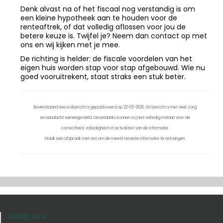
Denk alvast na of het fiscaal nog verstandig is om
een kleine hypotheek aan te houden voor de
renteaftrek, of dat volledig aflossen voor jou de
betere keuze is. Twijfel je? Neem dan contact op met
ons en wij kijken met je mee.
De richting is helder: de fiscale voordelen van het
eigen huis worden stap voor stap afgebouwd. Wie nu
goed vooruitrekent, staat straks een stuk beter.
Bovenstaand nieuwsbericht is gepubliceerd op 22-05-2026. Dit bericht is met veel zorg
en aandacht samengesteld. Desondanks kunnen wij niet volledig instaan voor de
correctheid, volledigheid of actualiteit van de informatie.
Maak een afspraak met ons om de meest recente informatie te ontvangen.
Bekijk ook