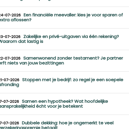
Een financiële meevaller: kies je voor sparen of
24-07-2026
extra aflossen?
Zakelijke en privé-uitgaven via één rekening?
23-07-2026
Waarom dat lastig is
Samenwonend zonder testament? Je partner
22-07-2026
erft niets van jouw bezittingen
Stoppen met je bedrijf: zo regel je een soepele
21-07-2026
afronding
Samen een hypotheek? Wat hoofdelijke
17-07-2026
aansprakelijkheid écht voor je betekent
Dubbele dekking: hoe je ongemerkt te veel
17-07-2026
verzekeringspremie betaalt