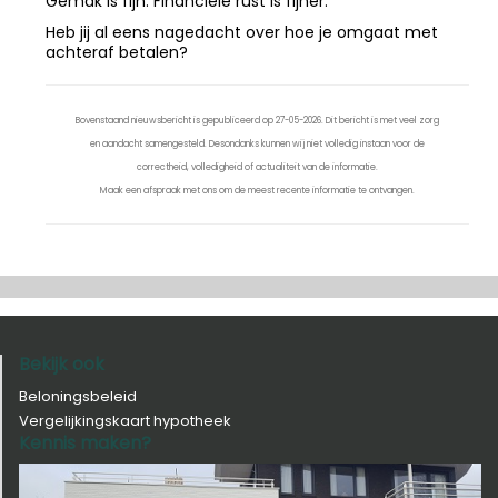
Gemak is fijn. Financiële rust is fijner.
Heb jij al eens nagedacht over hoe je omgaat met
achteraf betalen?
Bovenstaand nieuwsbericht is gepubliceerd op 27-05-2026. Dit bericht is met veel zorg
en aandacht samengesteld. Desondanks kunnen wij niet volledig instaan voor de
correctheid, volledigheid of actualiteit van de informatie.
Maak een afspraak met ons om de meest recente informatie te ontvangen.
Bekijk ook
Beloningsbeleid
Vergelijkingskaart hypotheek
Kennis maken?