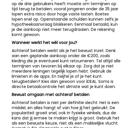
op de drie gebruikers heeft moeite om termijnen op
tijd terug te betalen; vooral jongeren onder de 35 jaar
lopen extra risico door hoge vaste lasten. Boetes
lopen snel op. Openstaande schulden kunnen zelfs je
hypotheekaanvraag blokkeren. Eenmaal betaald, kun
je die aankoop niet meer terugdraaien. De rekening
komt gewoon.
Wanneer werkt het wél voor jou?
Achteraf betalen werkt als je het bewust inzet. Denk
aan een geplande aankoop onder de €200, zoals
kleding die je eventueel kunt retourneren. Tel altijd alle
termijnen van tevoren bij elkaar op. Zorg dat je niet
meerdere leningen tegelijk lopen hebt. Gebruik de
limieten in de apps. En twijfel je of je het kunt
terugbetalen? Kies dan gewoon voor iDEAL. Soms is
directe betaalcontrole het slimste wat je kunt doen.
Bewust omgaan met achteraf betalen
Achteraf betalen is niet per definitie slecht. Het is een
middel, en alles hangt af van hoe jij het gebruikt. De
populariteit groeit snel, ook in fysieke winkels, dus de
kans dat jij ermee te maken krijgt is groot. Gebruik het
als een bewuste keuze, niet als een makkelijke vlucht.