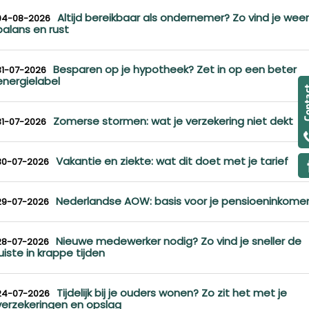
Altijd bereikbaar als ondernemer? Zo vind je weer
04-08-2026
balans en rust
Besparen op je hypotheek? Zet in op een beter
31-07-2026
energielabel
Zomerse stormen: wat je verzekering niet dekt
31-07-2026
Vakantie en ziekte: wat dit doet met je tarief
30-07-2026
Nederlandse AOW: basis voor je pensioeninkome
29-07-2026
Nieuwe medewerker nodig? Zo vind je sneller de
28-07-2026
juiste in krappe tijden
Tijdelijk bij je ouders wonen? Zo zit het met je
24-07-2026
verzekeringen en opslag