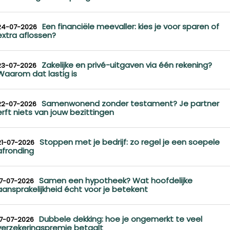
Een financiële meevaller: kies je voor sparen of
24-07-2026
extra aflossen?
Zakelijke en privé-uitgaven via één rekening?
23-07-2026
Waarom dat lastig is
Samenwonend zonder testament? Je partner
22-07-2026
erft niets van jouw bezittingen
Stoppen met je bedrijf: zo regel je een soepele
21-07-2026
afronding
Samen een hypotheek? Wat hoofdelijke
17-07-2026
aansprakelijkheid écht voor je betekent
Dubbele dekking: hoe je ongemerkt te veel
17-07-2026
verzekeringspremie betaalt