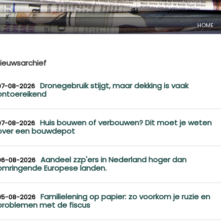
HOME
ieuwsarchief
Dronegebruik stijgt, maar dekking is vaak
07-08-2026
ontoereikend
Huis bouwen of verbouwen? Dit moet je weten
07-08-2026
over een bouwdepot
Aandeel zzp'ers in Nederland hoger dan
06-08-2026
omringende Europese landen.
Familielening op papier: zo voorkom je ruzie en
05-08-2026
problemen met de fiscus