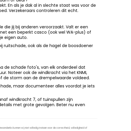
raam of deur?
kt. En als je dak al in slechte staat was voor de
ed. Verzekeraars controleren dit echt.
die jij bij anderen veroorzaakt. Valt er een
en met een beperkt casco (ook wel WA-plus) of
je eigen auto.
ij ruitschade, ook als de hagel de boosdoener
a de schade foto's, van elk onderdeel dat
 uur. Noteer ook de windkracht via het KNMI,
 of de storm aan de drempelwaarde voldeed.
schade, maar documenteer alles voordat je iets
af windkracht 7, of tuinspullen zijn
e details met grote gevolgen. Beter nu even
sondanks kunnen wij niet volledig instaan voor de correctheid, volledigheid of