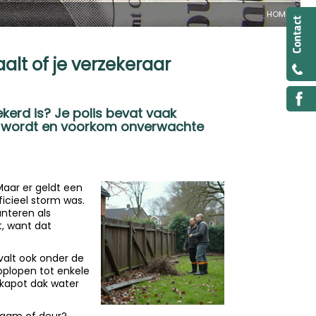
HOME
lt of je verzekeraar
kerd is? Je polis bevat vaak
ed wordt en voorkom onverwachte
Maar er geldt een
icieel storm was.
nteren als
t, want dat
valt ook onder de
oplopen tot enkele
 kapot dak water