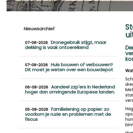
St
Nieuwsarchief
ui
Dronegebruik stijgt, maar
07-08-2026
De
dekking is vaak ontoereikend
ve
ko
Huis bouwen of verbouwen?
07-08-2026
Dit moet je weten over een bouwdepot
Wat
Sch
dre
Aandeel zzp'ers in Nederland
06-08-2026
Met
hoger dan omringende Europese landen.
sta
ver
Hag
Familielening op papier: zo
05-08-2026
voorkom je ruzie en problemen met de
ops
fiscus
hon
bin