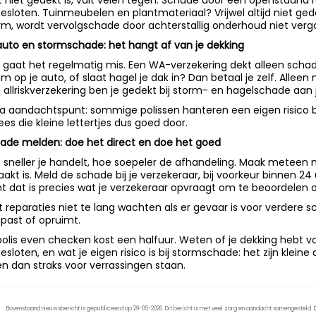
 niet gedekt is, valt velen tegen. Schade door een openstaand 
gesloten. Tuinmeubelen en plantmateriaal? Vrijwel altijd niet gede
rm, wordt vervolgschade door achterstallig onderhoud niet vergo
auto en stormschade: het hangt af van je dekking
r gaat het regelmatig mis. Een WA-verzekering dekt alleen schade 
m op je auto, of slaat hagel je dak in? Dan betaal je zelf. Alle
 allriskverzekering ben je gedekt bij storm- en hagelschade aan 
ra aandachtspunt: sommige polissen hanteren een eigen risico b
Lees die kleine lettertjes dus goed door.
ade melden: doe het direct en doe het goed
 sneller je handelt, hoe soepeler de afhandeling. Maak meteen n
aakt is. Meld de schade bij je verzekeraar, bij voorkeur binnen 24
t dat is precies wat je verzekeraar opvraagt om te beoordelen
t reparaties niet te lang wachten als er gevaar is voor verdere 
past of opruimt.
polis even checken kost een halfuur. Weten of je dekking hebt van
gesloten, en wat je eigen risico is bij stormschade: het zijn klein
ken dan straks voor verrassingen staan.
Bovenstaand nieuwsbericht is gepubliceerd op 29-05-2026. Dit bericht is met veel zorg en aandacht samengesteld. De