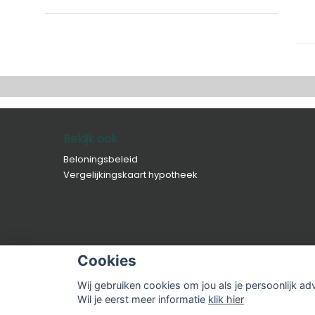
Bekijk ook
Beloningsbeleid
Vergelijkingskaart hypotheek
Cookies
Wij gebruiken cookies om jou als je persoonlijk ad
© Copyright
Assupport BV
2026 |
Sitemap
|
Disclai
Wil je eerst meer informatie
klik hier