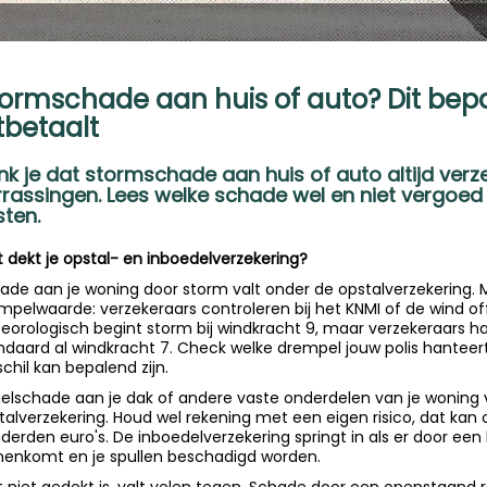
ormschade aan huis of auto? Dit bepaa
tbetaalt
nk je dat stormschade aan huis of auto altijd verze
rrassingen. Lees welke schade wel en niet vergo
sten.
 dekt je opstal- en inboedelverzekering?
ade aan je woning door storm valt onder de opstalverzekering. 
mpelwaarde: verzekeraars controleren bij het KNMI of de wind off
eorologisch begint storm bij windkracht 9, maar verzekeraars ha
ndaard al windkracht 7. Check welke drempel jouw polis hanteer
schil kan bepalend zijn.
elschade aan je dak of andere vaste onderdelen van je woning 
talverzekering. Houd wel rekening met een eigen risico, dat kan 
derden euro's. De inboedelverzekering springt in als er door een
nenkomt en je spullen beschadigd worden.