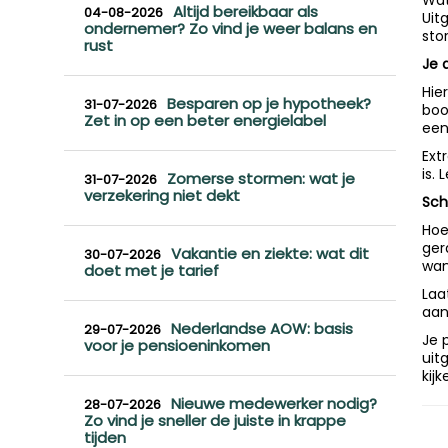
Wat
Altijd bereikbaar als
04-08-2026
Uit
ondernemer? Zo vind je weer balans en
sto
rust
Je 
Hie
Besparen op je hypotheek?
31-07-2026
boo
Zet in op een beter energielabel
een
Ext
is. 
Zomerse stormen: wat je
31-07-2026
verzekering niet dekt
Sch
Hoe
ger
Vakantie en ziekte: wat dit
30-07-2026
wan
doet met je tarief
Laa
aan
Nederlandse AOW: basis
29-07-2026
Je 
voor je pensioeninkomen
uit
kij
Nieuwe medewerker nodig?
28-07-2026
Zo vind je sneller de juiste in krappe
tijden