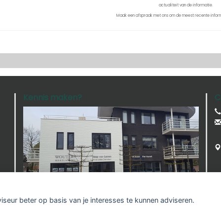
actualiteit van de informatie.
Maak een afspraak met ons om de meest recente inform
Kennis maken?
C
viseur beter op basis van je interesses te kunnen adviseren.
mer