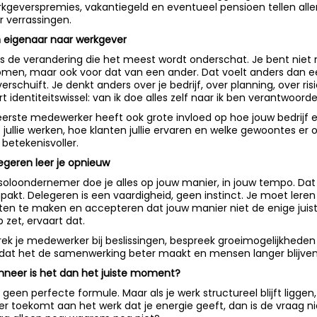
kgeverspremies, vakantiegeld en eventueel pensioen tellen allema
r verrassingen.
 eigenaar naar werkgever
 is de verandering die het meest wordt onderschat. Je bent niet 
omen, maar ook voor dat van een ander. Dat voelt anders dan e
 verschuift. Je denkt anders over je bedrijf, over planning, over 
rt identiteitswissel: van ik doe alles zelf naar ik ben verantwoorde
eerste medewerker heeft ook grote invloed op hoe jouw bedrijf e
 jullie werken, hoe klanten jullie ervaren en welke gewoontes e
 betekenisvoller.
egeren leer je opnieuw
 soloondernemer doe je alles op jouw manier, in jouw tempo. Da
pakt. Delegeren is een vaardigheid, geen instinct. Je moet lere
ten te maken en accepteren dat jouw manier niet de enige juiste
p zet, ervaart dat.
rek je medewerker bij beslissingen, bespreek groeimogelijkheden 
at het de samenwerking beter maakt en mensen langer blijven
neer is het dan het juiste moment?
is geen perfecte formule. Maar als je werk structureel blijft ligge
r toekomt aan het werk dat je energie geeft, dan is de vraag n