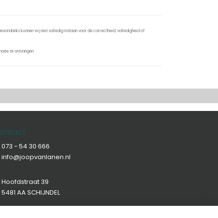
sondanks kunnen wij niet volledig instaan voor de correctheid, volledigheid of
atie te ontvangen.
ontact
073 - 54 30 666
info@joopvanlanen.nl
Hoofdstraat 39
5481 AA SCHIJNDEL