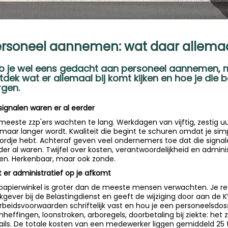
rsoneel aannemen: wat daar allemaal
b je wel eens gedacht aan personeel aannemen, m
tdek wat er allemaal bij komt kijken en hoe je die 
rgen.
signalen waren er al eerder
meeste zzp'ers wachten te lang. Werkdagen van vijftig, zestig uur
 maar langer wordt. Kwaliteit die begint te schuren omdat je si
bordje hebt. Achteraf geven veel ondernemers toe dat die sign
der al waren. Twijfel over kosten, verantwoordelijkheid en adminis
en. Herkenbaar, maar ook zonde.
 er administratief op je afkomt
papierwinkel is groter dan de meeste mensen verwachten. Je regi
kgever bij de Belastingdienst en geeft de wijziging door aan de 
arbeidsvoorwaarden schriftelijk vast en hou je een personeelsdossi
nheffingen, loonstroken, arboregels, doorbetaling bij ziekte: het z
ails. De totale kosten van een medewerker liggen gemiddeld 25 