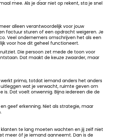
al mee. Als je daar niet op rekent, sta je snel
meer alleen verantwoordelijk voor jouw
en factuur sturen of een opdracht weigeren. Je
risico. Veel ondernemers omschrijven het als een
lijk voor hoe dit geheel functioneert.
ruitziet. Die persoon zet mede de toon voor
r ontstaan. Dat maakt de keuze zwaarder, maar
t werkt prima, totdat iemand anders het anders
n uitleggen wat je verwacht, ruimte geven om
 is. Dat voelt onwennig. Bijna iedereen die de
en geef erkenning. Niet als strategie, maar
.
n, klanten te lang moeten wachten en jij zelf niet
iet meer óf je iemand aanneemt. Dan is de