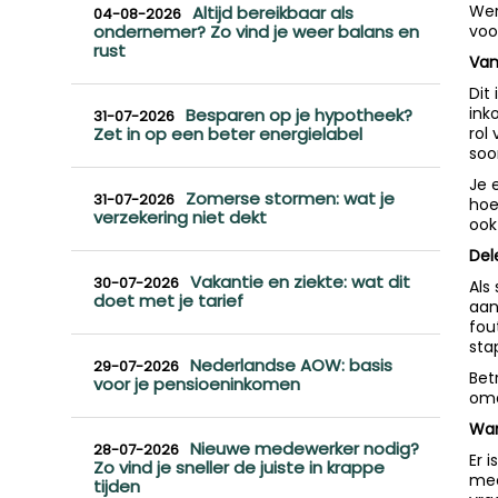
Wer
Altijd bereikbaar als
04-08-2026
ondernemer? Zo vind je weer balans en
voo
rust
Van
Dit
ink
Besparen op je hypotheek?
31-07-2026
Zet in op een beter energielabel
rol
soo
Je 
Zomerse stormen: wat je
31-07-2026
hoe
verzekering niet dekt
ook
Del
Vakantie en ziekte: wat dit
30-07-2026
Als
doet met je tarief
aan
fou
sta
Nederlandse AOW: basis
29-07-2026
Bet
voor je pensioeninkomen
omd
Wan
Nieuwe medewerker nodig?
28-07-2026
Er 
Zo vind je sneller de juiste in krappe
mee
tijden