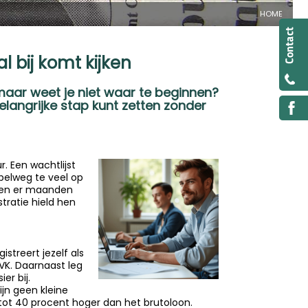
HOME
 bij komt kijken
aar weet je niet waar te beginnen?
belangrijke stap kunt zetten zonder
. Een wachtlijst
mpelweg te veel op
alen er maanden
tratie hield hen
streert jezelf als
KVK. Daarnaast leg
er bij.
ijn geen kleine
tot 40 procent hoger dan het brutoloon.