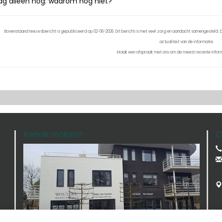
ag alleen nog: waarom nog niet?
Bovenstaand nieuwsbericht is gepubliceerd op 02-06-2026. Dit bericht is met veel zorg en aandacht samengesteld. De
actualiteit van de informatie.
Maak een afspraak met ons om de meest recente inform
Kennis maken?
C