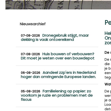
Pe
Nieuwsarchief
He
Dronegebruik stijgt, maar
07-08-2026
On
dekking is vaak ontoereikend
zo
De 
Huis bouwen of verbouwen?
07-08-2026
Dit moet je weten over een bouwdepot
De 
die
je 
Aandeel zzp'ers in Nederland
06-08-2026
eer
hoger dan omringende Europese landen.
teg
Wat
Familielening op papier: zo
De 
05-08-2026
voorkom je ruzie en problemen met de
wer
fiscus
je 
Loo
det