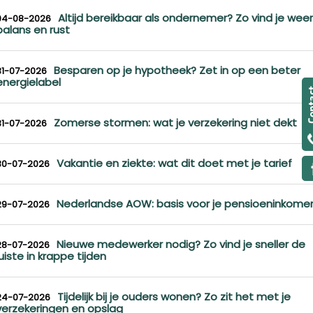
Altijd bereikbaar als ondernemer? Zo vind je weer
04-08-2026
balans en rust
Besparen op je hypotheek? Zet in op een beter
31-07-2026
energielabel
Zomerse stormen: wat je verzekering niet dekt
31-07-2026
Vakantie en ziekte: wat dit doet met je tarief
30-07-2026
Nederlandse AOW: basis voor je pensioeninkome
29-07-2026
Nieuwe medewerker nodig? Zo vind je sneller de
28-07-2026
juiste in krappe tijden
Tijdelijk bij je ouders wonen? Zo zit het met je
24-07-2026
verzekeringen en opslag