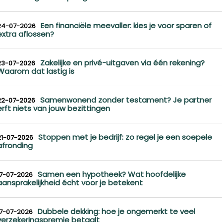
Een financiële meevaller: kies je voor sparen of
24-07-2026
extra aflossen?
Zakelijke en privé-uitgaven via één rekening?
23-07-2026
Waarom dat lastig is
Samenwonend zonder testament? Je partner
22-07-2026
erft niets van jouw bezittingen
Stoppen met je bedrijf: zo regel je een soepele
21-07-2026
afronding
Samen een hypotheek? Wat hoofdelijke
17-07-2026
aansprakelijkheid écht voor je betekent
Dubbele dekking: hoe je ongemerkt te veel
17-07-2026
verzekeringspremie betaalt