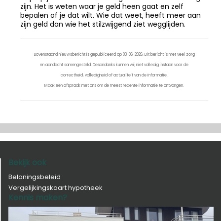
zijn. Het is weten waar je geld heen gaat en zelf
bepalen of je dat wilt. Wie dat weet, heeft meer aan
zijn geld dan wie het stilzwijgend ziet wegglijden.
Bovenstaand nieuwsbericht is gepubliceerd op 03-06-2026. Dit bericht is met veel zorg
en aandacht samengesteld. Desondanks kunnen wij niet volledig instaan voor de
correctheid, volledigheid of actualiteit van de informatie.
Maak een afspraak met ons om de meest recente informatie te ontvangen.
Bekijk ook
Beloningsbeleid
Vergelijkingskaart hypotheek
Kennis maken?