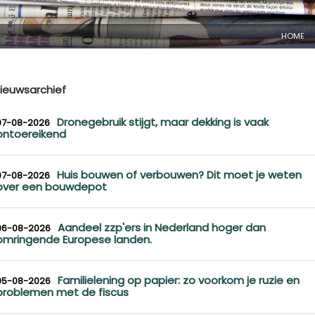
HOME
ieuwsarchief
Dronegebruik stijgt, maar dekking is vaak
07-08-2026
ontoereikend
Huis bouwen of verbouwen? Dit moet je weten
07-08-2026
over een bouwdepot
Aandeel zzp'ers in Nederland hoger dan
06-08-2026
omringende Europese landen.
Familielening op papier: zo voorkom je ruzie en
05-08-2026
problemen met de fiscus