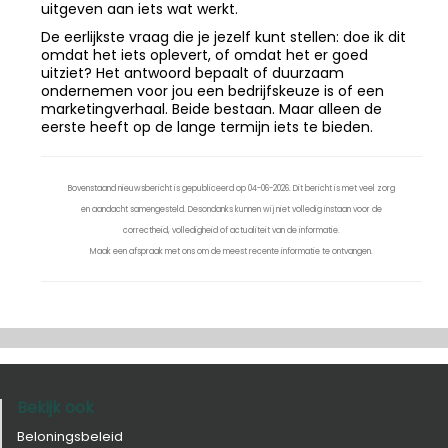
uitgeven aan iets wat werkt.
De eerlijkste vraag die je jezelf kunt stellen: doe ik dit
omdat het iets oplevert, of omdat het er goed
uitziet? Het antwoord bepaalt of duurzaam
ondernemen voor jou een bedrijfskeuze is of een
marketingverhaal. Beide bestaan. Maar alleen de
eerste heeft op de lange termijn iets te bieden.
Bovenstaand nieuwsbericht is gepubliceerd op 04-06-2026. Dit bericht is met veel zorg
en aandacht samengesteld. Desondanks kunnen wij niet volledig instaan voor de
correctheid, volledigheid of actualiteit van de informatie.
Maak een afspraak met ons om de meest recente informatie te ontvangen.
Bekijk ook
Beloningsbeleid