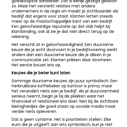
goedkoopste aanbieder. Dat is eerlijk gezegd gewoon
zo. Maar het versterkt relaties met andere
ondernemers in de regio en maakt je zichtbaarder als
bedrijf dat ergens voor staat. Klanten letten steeds
meer op de maatschappelijke kant van een bedrijf.
Een geloofwaardige reputatie op dat vlak helpt bij
klantbinding, ook al zie je dat niet direct terug op de
rekening.
Het verschil zit in geloofwaardigheid. Een duurzame
keuze die je echt doorvoert in je bedrijfsvoering werkt
anders dan een duurzame keuze die je alleen in je
communicatie zet. Klanten prikken daar doorheen.
Het eerste bouwt iets op.
Keuzes die je beter kunt laten
Sommige duurzame keuzes zijn puur symbolisch. Een
herbruikbare koffiebeker op kantoor is prima, maar
het verandert niets aan je bedrijf. Als je duurzaamheid
serieus neemt, begin je bij de plekken waar het
financieel of relationeel iets doet. Niet bij de zichtbare
kleinigheidjes die goed staan op sociale media maar
verder niets opleveren.
Dat is geen cynisme. Het is prioriteiten stellen. Elke
euro die je uitgeeft aan iets symbolisch, kun je niet