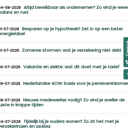
Altijd bereikbaar als ondernemer? Zo vind je weer
04-08-2026
balans en rust
Besparen op je hypotheek? Zet in op een beter
31-07-2026
energielabel
Zomerse stormen: wat je verzekering niet dekt
31-07-2026
Vakantie en ziekte: wat dit doet met je tarief
30-07-2026
Nederlandse AOW: basis voor je pensioeninkome
29-07-2026
Nieuwe medewerker nodig? Zo vind je sneller de
28-07-2026
juiste in krappe tijden
Tijdelijk bij je ouders wonen? Zo zit het met je
24-07-2026
verzekeringen en opslag