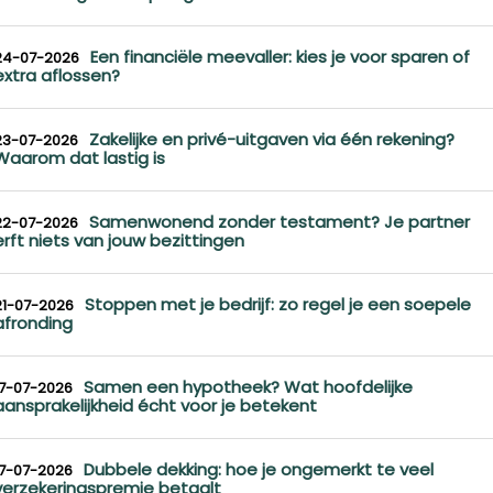
Een financiële meevaller: kies je voor sparen of
24-07-2026
extra aflossen?
Zakelijke en privé-uitgaven via één rekening?
23-07-2026
Waarom dat lastig is
Samenwonend zonder testament? Je partner
22-07-2026
erft niets van jouw bezittingen
Stoppen met je bedrijf: zo regel je een soepele
21-07-2026
afronding
Samen een hypotheek? Wat hoofdelijke
17-07-2026
aansprakelijkheid écht voor je betekent
Dubbele dekking: hoe je ongemerkt te veel
17-07-2026
verzekeringspremie betaalt