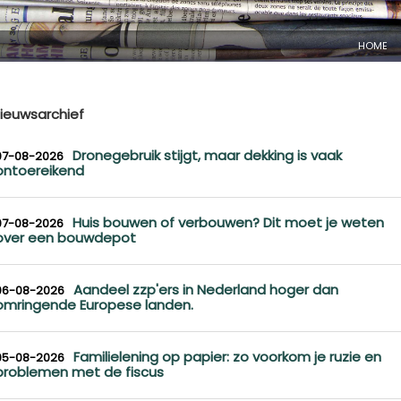
HOME
ieuwsarchief
Dronegebruik stijgt, maar dekking is vaak
07-08-2026
ontoereikend
Huis bouwen of verbouwen? Dit moet je weten
07-08-2026
over een bouwdepot
Aandeel zzp'ers in Nederland hoger dan
06-08-2026
omringende Europese landen.
Familielening op papier: zo voorkom je ruzie en
05-08-2026
problemen met de fiscus