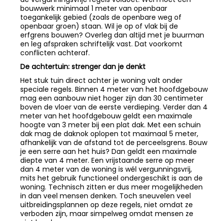
bouwwerk minimaal 1 meter van openbaar
toegankelijk gebied (zoals de openbare weg of
openbaar groen) staan. Wil je op of vlak bij de
erfgrens bouwen? Overleg dan altijd met je buurman
en leg afspraken schriftelijk vast. Dat voorkomt
conflicten achteraf.
De achtertuin: strenger dan je denkt
Het stuk tuin direct achter je woning valt onder
speciale regels. Binnen 4 meter van het hoofdgebouw
mag een aanbouw niet hoger zijn dan 30 centimeter
boven de vloer van de eerste verdieping. Verder dan 4
meter van het hoofdgebouw geldt een maximale
hoogte van 3 meter bij een plat dak. Met een schuin
dak mag de daknok oplopen tot maximaal 5 meter,
afhankelijk van de afstand tot de perceelsgrens. Bouw
je een serre aan het huis? Dan geldt een maximale
diepte van 4 meter. Een vrijstaande serre op meer
dan 4 meter van de woning is wél vergunningsvrij,
mits het gebruik functioneel ondergeschikt is aan de
woning. Technisch zitten er dus meer mogelijkheden
in dan veel mensen denken. Toch sneuvelen veel
uitbreidingsplannen op deze regels, niet omdat ze
verboden zijn, maar simpelweg omdat mensen ze