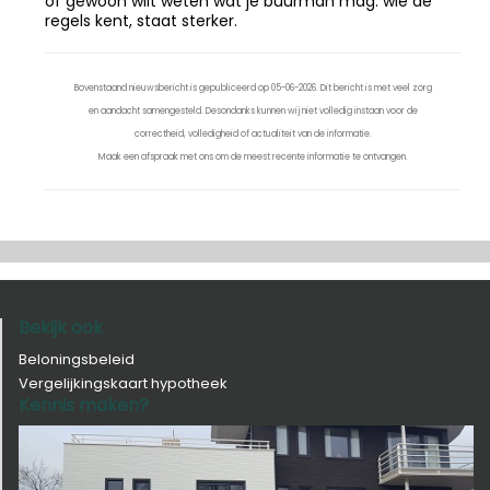
of gewoon wilt weten wat je buurman mag: wie de
regels kent, staat sterker.
Bovenstaand nieuwsbericht is gepubliceerd op 05-06-2026. Dit bericht is met veel zorg
en aandacht samengesteld. Desondanks kunnen wij niet volledig instaan voor de
correctheid, volledigheid of actualiteit van de informatie.
Maak een afspraak met ons om de meest recente informatie te ontvangen.
Bekijk ook
Beloningsbeleid
Vergelijkingskaart hypotheek
Kennis maken?