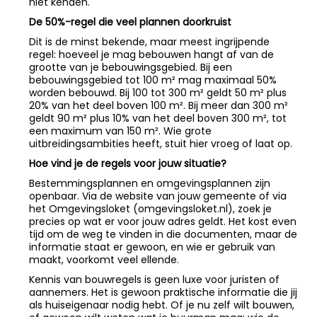
niet kenden.
De 50%-regel die veel plannen doorkruist
Dit is de minst bekende, maar meest ingrijpende
regel: hoeveel je mag bebouwen hangt af van de
grootte van je bebouwingsgebied. Bij een
bebouwingsgebied tot 100 m² mag maximaal 50%
worden bebouwd. Bij 100 tot 300 m² geldt 50 m² plus
20% van het deel boven 100 m². Bij meer dan 300 m²
geldt 90 m² plus 10% van het deel boven 300 m², tot
een maximum van 150 m². Wie grote
uitbreidingsambities heeft, stuit hier vroeg of laat op.
Hoe vind je de regels voor jouw situatie?
Bestemmingsplannen en omgevingsplannen zijn
openbaar. Via de website van jouw gemeente of via
het Omgevingsloket (omgevingsloket.nl), zoek je
precies op wat er voor jouw adres geldt. Het kost even
tijd om de weg te vinden in die documenten, maar de
informatie staat er gewoon, en wie er gebruik van
maakt, voorkomt veel ellende.
Kennis van bouwregels is geen luxe voor juristen of
aannemers. Het is gewoon praktische informatie die jij
als huiseigenaar nodig hebt. Of je nu zelf wilt bouwen,