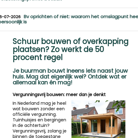
Bv oprichten of niet: waarom het omslagpunt hee
16-07-2026
persoonlijk is
Schuur bouwen of overkapping
plaatsen? Zo werkt de 50
procent regel
Je buurman bouwt ineens iets naast jouw
huis. Mag dat eigenlijk wel? Ontdek wat er
allemaal kan én mag!
Vergunningsvrij bouwen: meer dan je denkt
In Nederland mag je heel
wat bouwen zonder een
officiële vergunning.
Tuinhuisjes en bergingen
in de achtertuin?
Vergunningsvrij, zolang je
binnen de toegestane