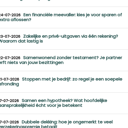
Een financiële meevaller: kies je voor sparen of
24-07-2026
extra aflossen?
Zakelijke en privé-uitgaven via één rekening?
23-07-2026
Waarom dat lastig is
Samenwonend zonder testament? Je partner
22-07-2026
erft niets van jouw bezittingen
Stoppen met je bedrijf: zo regel je een soepele
21-07-2026
afronding
Samen een hypotheek? Wat hoofdelijke
17-07-2026
aansprakelijkheid écht voor je betekent
Dubbele dekking: hoe je ongemerkt te veel
17-07-2026
verzekeringspremie betaalt