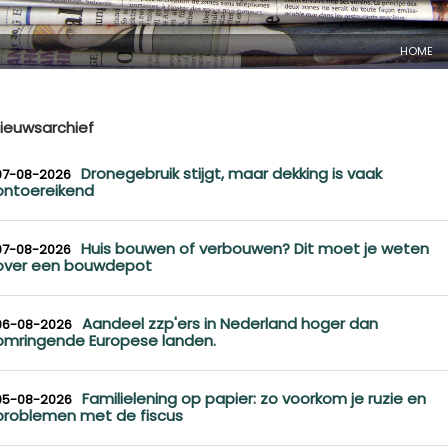
HOME
ieuwsarchief
Dronegebruik stijgt, maar dekking is vaak
07-08-2026
ontoereikend
Huis bouwen of verbouwen? Dit moet je weten
07-08-2026
over een bouwdepot
Aandeel zzp'ers in Nederland hoger dan
06-08-2026
omringende Europese landen.
Familielening op papier: zo voorkom je ruzie en
05-08-2026
problemen met de fiscus