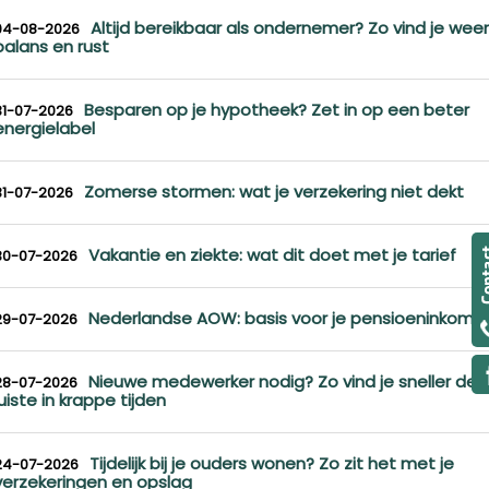
Altijd bereikbaar als ondernemer? Zo vind je weer
04-08-2026
balans en rust
Besparen op je hypotheek? Zet in op een beter
31-07-2026
energielabel
Zomerse stormen: wat je verzekering niet dekt
31-07-2026
Vakantie en ziekte: wat dit doet met je tarief
30-07-2026
Nederlandse AOW: basis voor je pensioeninkome
29-07-2026
Nieuwe medewerker nodig? Zo vind je sneller de
28-07-2026
juiste in krappe tijden
Tijdelijk bij je ouders wonen? Zo zit het met je
24-07-2026
verzekeringen en opslag