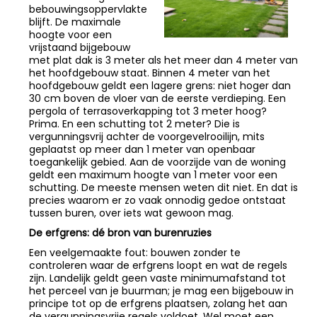
bebouwingsoppervlakte
blijft. De maximale
hoogte voor een
vrijstaand bijgebouw
met plat dak is 3 meter als het meer dan 4 meter van
het hoofdgebouw staat. Binnen 4 meter van het
hoofdgebouw geldt een lagere grens: niet hoger dan
30 cm boven de vloer van de eerste verdieping. Een
pergola of terrasoverkapping tot 3 meter hoog?
Prima. En een schutting tot 2 meter? Die is
vergunningsvrij achter de voorgevelrooilijn, mits
geplaatst op meer dan 1 meter van openbaar
toegankelijk gebied. Aan de voorzijde van de woning
geldt een maximum hoogte van 1 meter voor een
schutting. De meeste mensen weten dit niet. En dat is
precies waarom er zo vaak onnodig gedoe ontstaat
tussen buren, over iets wat gewoon mag.
De erfgrens: dé bron van burenruzies
Een veelgemaakte fout: bouwen zonder te
controleren waar de erfgrens loopt en wat de regels
zijn. Landelijk geldt geen vaste minimumafstand tot
het perceel van je buurman; je mag een bijgebouw in
principe tot op de erfgrens plaatsen, zolang het aan
de vergunningsvrije regels voldoet. Wel moet een