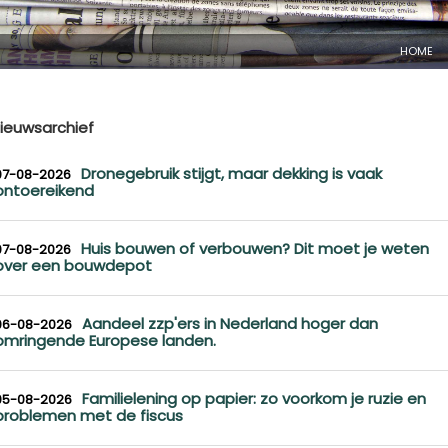
HOME
ieuwsarchief
Dronegebruik stijgt, maar dekking is vaak
07-08-2026
ontoereikend
Huis bouwen of verbouwen? Dit moet je weten
07-08-2026
over een bouwdepot
Aandeel zzp'ers in Nederland hoger dan
06-08-2026
omringende Europese landen.
Familielening op papier: zo voorkom je ruzie en
05-08-2026
problemen met de fiscus