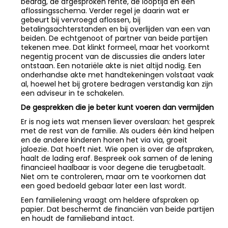
bedrag, de afgesproken rente, de looptijd en een
aflossingsschema. Verder regel je daarin wat er
gebeurt bij vervroegd aflossen, bij
betalingsachterstanden en bij overlijden van een van
beiden. De echtgenoot of partner van beide partijen
tekenen mee. Dat klinkt formeel, maar het voorkomt
negentig procent van de discussies die anders later
ontstaan. Een notariële akte is niet altijd nodig. Een
onderhandse akte met handtekeningen volstaat vaak
al, hoewel het bij grotere bedragen verstandig kan zijn
een adviseur in te schakelen.
De gesprekken die je beter kunt voeren dan vermijden
Er is nog iets wat mensen liever overslaan: het gesprek
met de rest van de familie. Als ouders één kind helpen
en de andere kinderen horen het via via, groeit
jaloezie. Dat hoeft niet. Wie open is over de afspraken,
haalt de lading eraf. Bespreek ook samen of de lening
financieel haalbaar is voor degene die terugbetaalt.
Niet om te controleren, maar om te voorkomen dat
een goed bedoeld gebaar later een last wordt.
Een familielening vraagt om heldere afspraken op
papier. Dat beschermt de financiën van beide partijen
en houdt de familieband intact.