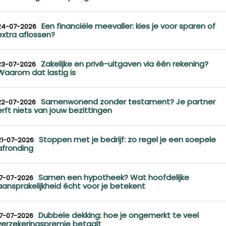
Een financiële meevaller: kies je voor sparen of
24-07-2026
extra aflossen?
Zakelijke en privé-uitgaven via één rekening?
23-07-2026
Waarom dat lastig is
Samenwonend zonder testament? Je partner
22-07-2026
erft niets van jouw bezittingen
Stoppen met je bedrijf: zo regel je een soepele
21-07-2026
afronding
Samen een hypotheek? Wat hoofdelijke
17-07-2026
aansprakelijkheid écht voor je betekent
Dubbele dekking: hoe je ongemerkt te veel
17-07-2026
verzekeringspremie betaalt