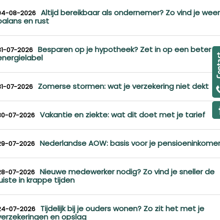
Altijd bereikbaar als ondernemer? Zo vind je weer
04-08-2026
balans en rust
Besparen op je hypotheek? Zet in op een beter
31-07-2026
energielabel
Zomerse stormen: wat je verzekering niet dekt
31-07-2026
Vakantie en ziekte: wat dit doet met je tarief
30-07-2026
Nederlandse AOW: basis voor je pensioeninkome
29-07-2026
Nieuwe medewerker nodig? Zo vind je sneller de
28-07-2026
juiste in krappe tijden
Tijdelijk bij je ouders wonen? Zo zit het met je
24-07-2026
verzekeringen en opslag