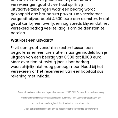
verzekeringen gaat dit verhaal op. Er zijn
uitvaartverzekeringen waar een bedrag wordt
gekoppeld aan het natura pakket. De verzekeraar
vergoedt bijvoorbeeld 4.500 euro aan diensten. In dat
geval kan bij een overlijden nog steeds blijken dat het
verzekerd bedrag veel te laag is om de diensten te
betalen.
Wat kost een uitvaart?
Er zit een groot verschil in kosten tussen een
begrafenis en een crematie, maar gemiddeld kun je
uitgaan van een bedrag van 6.500 tot 11.000 euro.
Maar over tien of twintig jaar is het bedrag
waarschijnlijk niet hoog genoeg meer. Houd bij het
verzekeren of het reserveren van een kapitaal dus
rekening met inflatie.
Bovenstaand nieuwsbericht is gepubliceerd op 17-02-2023. Dit bericht is met veel zorg
en aandacht samengesteld. Desondanks kunnen wij niet volledig instaan voor de
correctheid, volledigheid of actualiteit van de informatie.
Maak een afspraak met ons om de meest recente informatie te ontvangen.