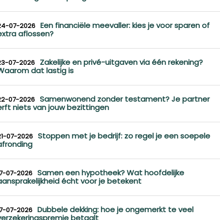
Een financiële meevaller: kies je voor sparen of
24-07-2026
extra aflossen?
Zakelijke en privé-uitgaven via één rekening?
23-07-2026
Waarom dat lastig is
Samenwonend zonder testament? Je partner
22-07-2026
erft niets van jouw bezittingen
Stoppen met je bedrijf: zo regel je een soepele
21-07-2026
afronding
Samen een hypotheek? Wat hoofdelijke
17-07-2026
aansprakelijkheid écht voor je betekent
Dubbele dekking: hoe je ongemerkt te veel
17-07-2026
verzekeringspremie betaalt