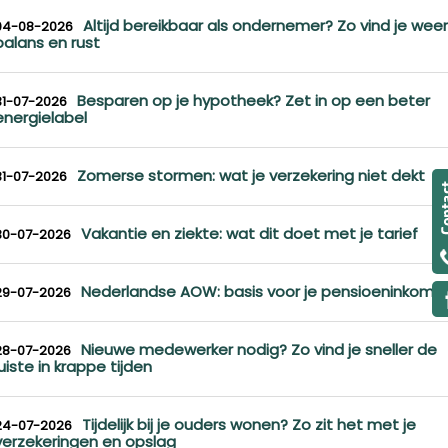
Altijd bereikbaar als ondernemer? Zo vind je weer
04-08-2026
balans en rust
Besparen op je hypotheek? Zet in op een beter
31-07-2026
energielabel
Zomerse stormen: wat je verzekering niet dekt
31-07-2026
Vakantie en ziekte: wat dit doet met je tarief
30-07-2026
Nederlandse AOW: basis voor je pensioeninkome
29-07-2026
Nieuwe medewerker nodig? Zo vind je sneller de
28-07-2026
juiste in krappe tijden
Tijdelijk bij je ouders wonen? Zo zit het met je
24-07-2026
verzekeringen en opslag