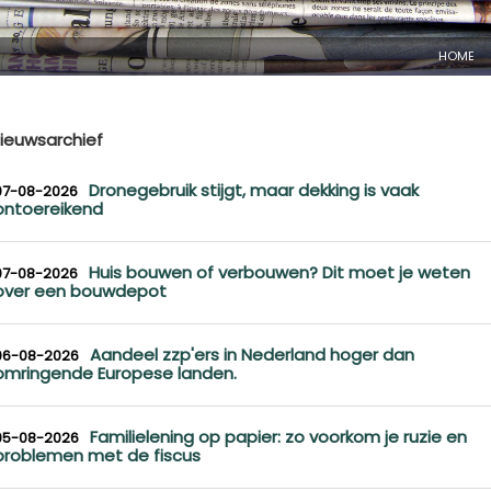
HOME
ieuwsarchief
Dronegebruik stijgt, maar dekking is vaak
07-08-2026
ontoereikend
Huis bouwen of verbouwen? Dit moet je weten
07-08-2026
over een bouwdepot
Aandeel zzp'ers in Nederland hoger dan
06-08-2026
omringende Europese landen.
Familielening op papier: zo voorkom je ruzie en
05-08-2026
problemen met de fiscus