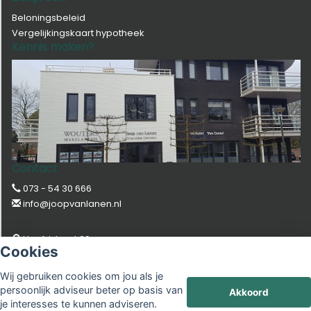
Beloningsbeleid
Vergelijkingskaart hypotheek
Kennis maken?
Contact
073 - 54 30 666
info@joopvanlanen.nl
Hoofdstraat 39
Cookies
5481 AA SCHIJNDEL
Wij gebruiken cookies om jou als je
persoonlijk adviseur beter op basis van
Akkoord
© Copyright
Assupport BV
2026 |
Sitemap
|
Disclaimer
je interesses te kunnen adviseren.