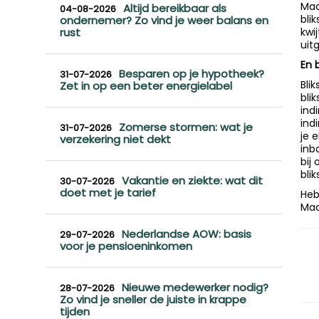
Maa
Altijd bereikbaar als
04-08-2026
bli
ondernemer? Zo vind je weer balans en
rust
kwi
uit
En 
Besparen op je hypotheek?
31-07-2026
Bli
Zet in op een beter energielabel
bli
ind
ind
Zomerse stormen: wat je
31-07-2026
je 
verzekering niet dekt
inb
bij
bli
Vakantie en ziekte: wat dit
30-07-2026
doet met je tarief
Heb
Maa
Nederlandse AOW: basis
29-07-2026
voor je pensioeninkomen
Nieuwe medewerker nodig?
28-07-2026
Zo vind je sneller de juiste in krappe
tijden