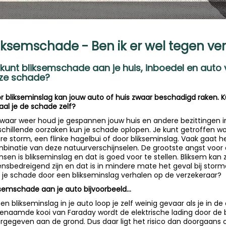
iksemschade - Ben ik er wel tegen ve
 kunt bliksemschade aan je huis, inboedel en auto
ze schade?
r blikseminslag kan jouw auto of huis zwaar beschadigd raken. K
aal je de schade zelf?
 zwaar weer houd je gespannen jouw huis en andere bezittingen i
schillende oorzaken kun je schade oplopen. Je kunt getroffen w
re storm, een flinke hagelbui of door blikseminslag. Vaak gaat h
binatie van deze natuurverschijnselen. De grootste angst voo
sen is blikseminslag en dat is goed voor te stellen. Bliksem kan z
ensbedreigend zijn en dat is in mindere mate het geval bij stor
 je schade door een blikseminslag verhalen op de verzekeraar?
ksemschade aan je auto bijvoorbeeld...
een blikseminslag in je auto loop je zelf weinig gevaar als je in de
enaamde kooi van Faraday wordt de elektrische lading door de b
rgegeven aan de grond. Dus daar ligt het risico dan doorgaans o