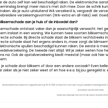
r de auto zelf kan wel beschadigd raken. De elektronische aans
kseminslag brengt meer risico’s met zich mee. Door de schrik kun
jtraken. Als je auto uitsluitend WA verzekerd is, vergoedt de ver
gebreidere verzekeringsvormen (WA-extra en all-risks) wel. Goe
bliksemschade aan je huis of de inboedel dan?
ksemschade ontstaat vaker dan je waarschijnlijk verwacht. Het ge
ksem inslaat in een woning. We kunnen twee soorten bliksemsch
irecte schade. Bij directe schade slaat de bliksem rechtstreeks i
irecte schade slaat het ergens anders in, maar zorgt de blimse
elektronische spullen beschadigd kunnen raken. De eerste is me
oedelverzekering. De tweede niet altijd. Wil je zeker weten hoe h
 ons na. Ook de opstalverzekering biedt meestal (maar ook hier w
ksem.
 je schade door bliksem of door een andere oorzaak? Even belle
r zeker als je niet zeker weet of en hoe e.e.a. bij jou geregeld is:
Bovenstaand nieuwsbericht is gepubliceerd op 20-10-2023. Dit bericht is met veel zorg en aandacht samengesteld. De
actualiteit van de informatie.
Maak een afspraak met ons om de meest recente inform