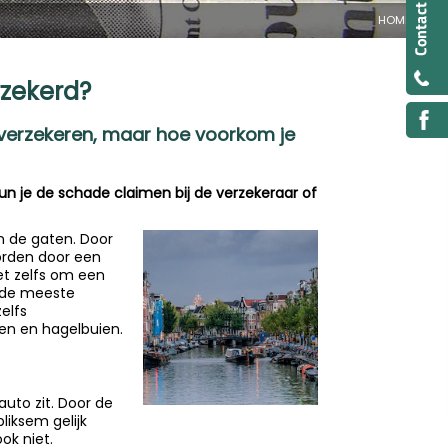
HOME
rzekerd?
 verzekeren, maar hoe voorkom je
un je de schade claimen bij de verzekeraar of
n de gaten. Door
orden door een
et zelfs om een
r de meeste
elfs
men en hagelbuien.
 auto zit. Door de
liksem gelijk
ok niet.