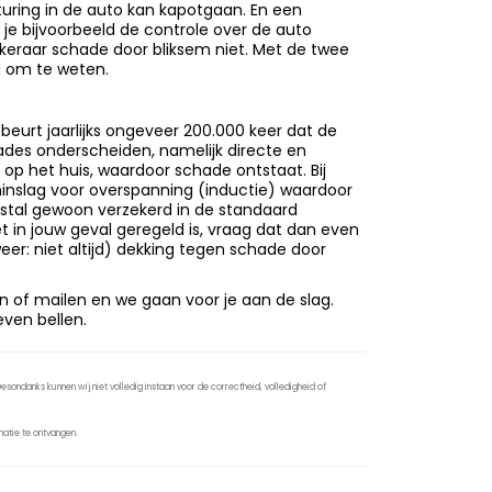
turing in de auto kan kapotgaan. En een
 je bijvoorbeeld de controle over de auto
zekeraar schade door bliksem niet. Met de twee
d om te weten.
beurt jaarlijks ongeveer 200.000 keer dat de
ades onderscheiden, namelijk directe en
n op het huis, waardoor schade ontstaat. Bij
minslag voor overspanning (inductie) waardoor
estal gewoon verzekerd in de standaard
et in jouw geval geregeld is, vraag dat dan even
eer: niet altijd) dekking tegen schade door
n of mailen en we gaan voor je aan de slag.
 even bellen.
sondanks kunnen wij niet volledig instaan voor de correctheid, volledigheid of
atie te ontvangen.