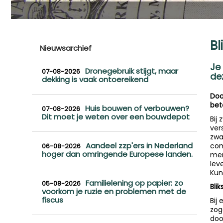
Bl
Nieuwsarchief
Je
Dronegebruik stijgt, maar
07-08-2026
de
dekking is vaak ontoereikend
Doo
bet
Huis bouwen of verbouwen?
07-08-2026
Dit moet je weten over een bouwdepot
Bij
ver
zwa
Aandeel zzp'ers in Nederland
com
06-08-2026
hoger dan omringende Europese landen.
men
lev
Kun
Familielening op papier: zo
05-08-2026
Bli
voorkom je ruzie en problemen met de
fiscus
Bij 
zog
doo