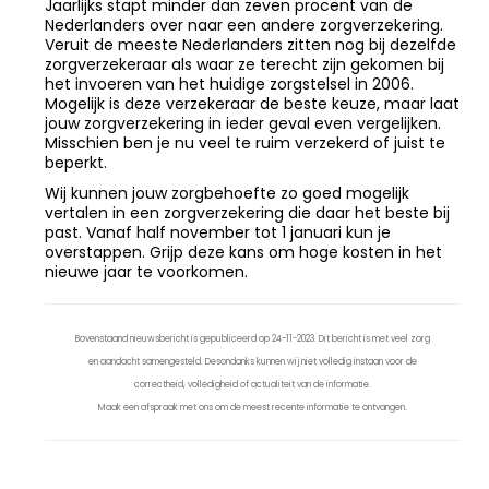
Jaarlijks stapt minder dan zeven procent van de
Nederlanders over naar een andere zorgverzekering.
Veruit de meeste Nederlanders zitten nog bij dezelfde
zorgverzekeraar als waar ze terecht zijn gekomen bij
het invoeren van het huidige zorgstelsel in 2006.
Mogelijk is deze verzekeraar de beste keuze, maar laat
jouw zorgverzekering in ieder geval even vergelijken.
Misschien ben je nu veel te ruim verzekerd of juist te
beperkt.
Wij kunnen jouw zorgbehoefte zo goed mogelijk
vertalen in een zorgverzekering die daar het beste bij
past. Vanaf half november tot 1 januari kun je
overstappen. Grijp deze kans om hoge kosten in het
nieuwe jaar te voorkomen.
Bovenstaand nieuwsbericht is gepubliceerd op 24-11-2023. Dit bericht is met veel zorg
en aandacht samengesteld. Desondanks kunnen wij niet volledig instaan voor de
correctheid, volledigheid of actualiteit van de informatie.
Maak een afspraak met ons om de meest recente informatie te ontvangen.