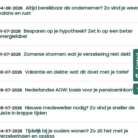
Altijd bereikbaar als ondernemer? Zo vind je weer
04-08-2026
balans en rust
Besparen op je hypotheek? Zet in op een beter
31-07-2026
energielabel
Zomerse stormen: wat je verzekering niet dekt
31-07-2026
Vakantie en ziekte: wat dit doet met je tarief
30-07-2026
Nederlandse AOW: basis voor je pensioeninkome
29-07-2026
Nieuwe medewerker nodig? Zo vind je sneller de
28-07-2026
juiste in krappe tijden
Tijdelijk bij je ouders wonen? Zo zit het met je
24-07-2026
verzekeringen en opslag