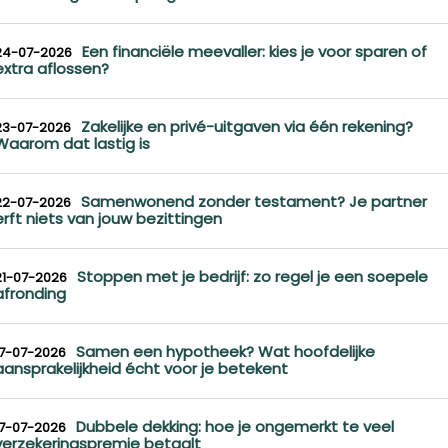
Een financiële meevaller: kies je voor sparen of
24-07-2026
extra aflossen?
Zakelijke en privé-uitgaven via één rekening?
23-07-2026
Waarom dat lastig is
Samenwonend zonder testament? Je partner
22-07-2026
erft niets van jouw bezittingen
Stoppen met je bedrijf: zo regel je een soepele
21-07-2026
afronding
Samen een hypotheek? Wat hoofdelijke
17-07-2026
aansprakelijkheid écht voor je betekent
Dubbele dekking: hoe je ongemerkt te veel
17-07-2026
verzekeringspremie betaalt