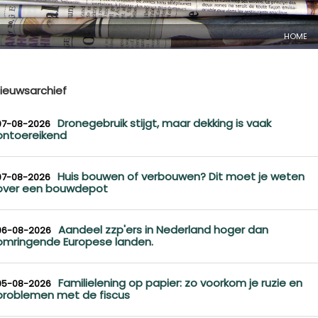
HOME
ieuwsarchief
Dronegebruik stijgt, maar dekking is vaak
07-08-2026
ontoereikend
Huis bouwen of verbouwen? Dit moet je weten
07-08-2026
over een bouwdepot
Aandeel zzp'ers in Nederland hoger dan
06-08-2026
omringende Europese landen.
Familielening op papier: zo voorkom je ruzie en
05-08-2026
problemen met de fiscus