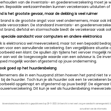
erhouden van de inventaris- en goederenverzekering moet je w
ten. Bepaalde werkzaamheden kunnen verzekeraars uitsluiten of z
nd is het grootste gevaar, maar de dekking is veel ruimer
 brand is de grootste angst voor veel ondernemers, maar ook in
ade veroorzaken. De standaard inventaris- en goederenverzeker
st brand, diefstal en stormschade biedt de verzekeraar vaak o
 speciale aandacht voor computers en andere elektronica
k is elektronica wel meeverzekerd, maar tot een bepaald bedra
zen voor een aanvullende verzekering. Een vergelijkbare situatie 
voorbeeld een klant. De spullen zijn tijdens het vervoer mogelijk
r aan wat de toegevoegde waarde van een adviseur is. De inve
goed mogelijk worden afgestemd op jouw onderneming.
 ook goed op het huurdersbelang
ernemers die in een huurpand zitten hoeven het pand niet te ver
t bij de huurder. Toch kun je als huurder ook een te verzekeren
voorbeeld opgeknapt en afgestemd op jouw bedrijf. De eigenaar 
ouwenverzekering. Dit kun je wel als huurdersbelang meeverzeke
Bovenstaand nieuwsbericht is gepubliceerd op 28-11-2023. Dit bericht is met veel zorg en aandacht samengesteld. De
actualiteit van de informatie.