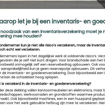
arop let je bij een inventaris- en go
 noodzaak van een inventarisverzekering moet je n
kening mee houden?
 ondernemer kun je niet alle risico’s verzekeren, maar de inve
toch echt wel verzekeren.
ernemers lopen in het dagelijkse werk al voldoende risico’s. Verz
gevaren die je zelf niet kunt dragen. Voor brandschade aan het b
voorbeeld onmogelijk zelf een reservebedrag opbouwen. Ook voo
 aansprakelijkheid kun je geen reservepotje opbouwen. Dit verha
r de inventaris- en goederenverzekering. Door bijvoorbeeld een 
nd kan de schadelast hoog oplopen.
 is verzekerd in de inventaris- en goederenverzekering?
er deze dekking vallen kantoormeubelen en elektronica, maar b
eedschappen, werkvoorraden en grondstoffen waarmee produ
aakt. Ook bijvoorbeeld machines, een in een huurpand geplaa
een voor het werk gebruikte hefbrug zijn mee te verzekeren. Hiero