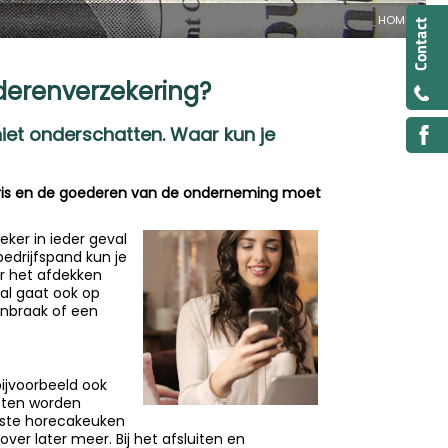
HOME
ederenverzekering?
iet onderschatten. Waar kun je
ntaris en de goederen van de onderneming moet
eker in ieder geval
edrijfspand kun je
r het afdekken
al gaat ook op
inbraak of een
ijvoorbeeld ook
cten worden
tste horecakeuken
ver later meer. Bij het afsluiten en