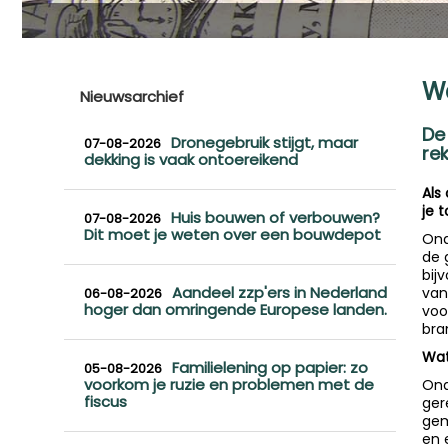
Wa
Nieuwsarchief
De
Dronegebruik stijgt, maar
07-08-2026
re
dekking is vaak ontoereikend
Als
je 
Huis bouwen of verbouwen?
07-08-2026
Dit moet je weten over een bouwdepot
Ond
de 
bij
Aandeel zzp'ers in Nederland
van
06-08-2026
hoger dan omringende Europese landen.
voo
bra
Wat
Familielening op papier: zo
05-08-2026
voorkom je ruzie en problemen met de
Ond
fiscus
ger
gem
en 