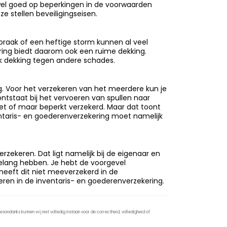
el goed op beperkingen in de voorwaarden
e stellen beveiligingseisen.
braak of een heftige storm kunnen al veel
ing biedt daarom ook een ruime dekking.
ok dekking tegen andere schades.
g. Voor het verzekeren van het meerdere kun je
ontstaat bij het vervoeren van spullen naar
 niet of maar beperkt verzekerd. Maar dat toont
ntaris- en goederenverzekering moet namelijk
zekeren. Dat ligt namelijk bij de eigenaar en
 belang hebben. Je hebt de voorgevel
heeft dit niet meeverzekerd in de
ren in de inventaris- en goederenverzekering.
sondanks kunnen wij niet volledig instaan voor de correctheid, volledigheid of