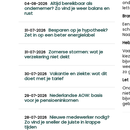
ond
Altijd bereikbaar als
04-08-2026
let
ondernemer? Zo vind je weer balans en
rust
Bra
Een
sch
Besparen op je hypotheek?
31-07-2026
Naa
Zet in op een beter energielabel
Heb
Vaa
Zomerse stormen: wat je
31-07-2026
kie
verzekering niet dekt
bij
wee
zo 
Vakantie en ziekte: wat dit
30-07-2026
doet met je tarief
Let
Ond
nie
Nederlandse AOW: basis
29-07-2026
bij
voor je pensioeninkomen
geb
Nieuwe medewerker nodig?
28-07-2026
Zo vind je sneller de juiste in krappe
tijden