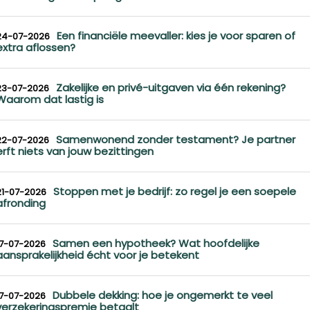
Een financiële meevaller: kies je voor sparen of
24-07-2026
extra aflossen?
Zakelijke en privé-uitgaven via één rekening?
23-07-2026
Waarom dat lastig is
Samenwonend zonder testament? Je partner
22-07-2026
erft niets van jouw bezittingen
Stoppen met je bedrijf: zo regel je een soepele
21-07-2026
afronding
Samen een hypotheek? Wat hoofdelijke
17-07-2026
aansprakelijkheid écht voor je betekent
Dubbele dekking: hoe je ongemerkt te veel
17-07-2026
verzekeringspremie betaalt