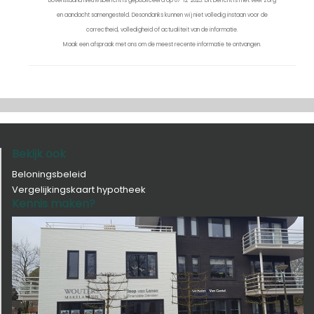
Bovenstaand nieuwsbericht is gepubliceerd op 07-12-2023. Dit bericht is met veel zorg
en aandacht samengesteld. Desondanks kunnen wij niet volledig instaan voor de
correctheid, volledigheid of actualiteit van de informatie.
Maak een afspraak met ons om de meest recente informatie te ontvangen.
Bekijk ook
Beloningsbeleid
Vergelijkingskaart hypotheek
Kennis maken?