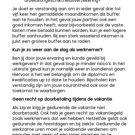
arbeidsongeschiktheidsverzekering?
Je doet er verstandig aan om in ieder geval drie tot
vijf keer het gemiddelde maandinkomen als buffer
aan te houden. In het geval jouw partner ook een
goed inkomen heeft, waar bijvoorbeeld ook de vaste
lasten mee betaald kunnen worden, kun je een lagere
buffer aanhouden. Bij een sterk wisselend inkomen is
juist een grotere buffer aan te raden.
Kun je zo weer aan de slag als werknemer?
Ben jij door jouw ervaring en kunde gewild bij
werkgevers? In dat geval loop je minder risico’s. In het
uiterste geval kun je namelijk weer in loondienst gaan.
Hiervoor is het wel belangrijk om de diploma’s en
kwalificaties up to date te houden. Bijscholen kan
verstandig zijn om jouw courantheid ook voor de
toekomst te waarborgen.
Geen recht op doorbetaling tijdens de vakantie
Als zzp’er krijg je gedurende de vakantie niet
doorbetaald. Ook heb je geen recht op vakantiegeld
zoals werknemers dat wel hebben. Hetzelfde geldt ook
gedurende de feestdagen en bij ziekte. Gedurende de
werkzame uren moet je voldoende verdienen om
periodes met geen of een lager inkomen op te