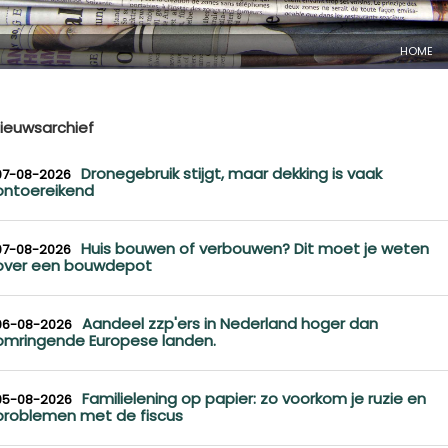
HOME
ieuwsarchief
Dronegebruik stijgt, maar dekking is vaak
07-08-2026
ontoereikend
Huis bouwen of verbouwen? Dit moet je weten
07-08-2026
over een bouwdepot
Aandeel zzp'ers in Nederland hoger dan
06-08-2026
omringende Europese landen.
Familielening op papier: zo voorkom je ruzie en
05-08-2026
problemen met de fiscus