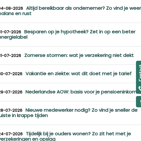
Altijd bereikbaar als ondernemer? Zo vind je weer
04-08-2026
balans en rust
Besparen op je hypotheek? Zet in op een beter
31-07-2026
energielabel
Zomerse stormen: wat je verzekering niet dekt
31-07-2026
Vakantie en ziekte: wat dit doet met je tarief
30-07-2026
Nederlandse AOW: basis voor je pensioeninkome
29-07-2026
Nieuwe medewerker nodig? Zo vind je sneller de
28-07-2026
juiste in krappe tijden
Tijdelijk bij je ouders wonen? Zo zit het met je
24-07-2026
verzekeringen en opslag