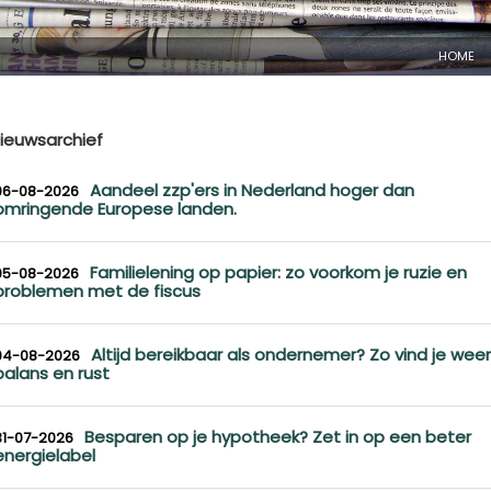
HOME
ieuwsarchief
Aandeel zzp'ers in Nederland hoger dan
06-08-2026
omringende Europese landen.
Familielening op papier: zo voorkom je ruzie en
05-08-2026
problemen met de fiscus
Altijd bereikbaar als ondernemer? Zo vind je weer
04-08-2026
balans en rust
Besparen op je hypotheek? Zet in op een beter
31-07-2026
energielabel