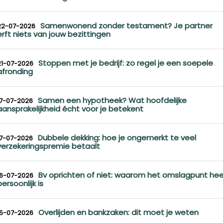
Samenwonend zonder testament? Je partner
22-07-2026
erft niets van jouw bezittingen
Stoppen met je bedrijf: zo regel je een soepele
21-07-2026
afronding
Samen een hypotheek? Wat hoofdelijke
17-07-2026
aansprakelijkheid écht voor je betekent
Dubbele dekking: hoe je ongemerkt te veel
17-07-2026
verzekeringspremie betaalt
Bv oprichten of niet: waarom het omslagpunt hee
16-07-2026
persoonlijk is
Overlijden en bankzaken: dit moet je weten
15-07-2026