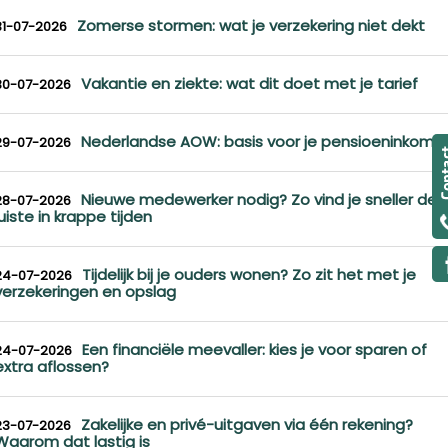
Zomerse stormen: wat je verzekering niet dekt
31-07-2026
Vakantie en ziekte: wat dit doet met je tarief
30-07-2026
Nederlandse AOW: basis voor je pensioeninkome
29-07-2026
Nieuwe medewerker nodig? Zo vind je sneller de
28-07-2026
juiste in krappe tijden
Tijdelijk bij je ouders wonen? Zo zit het met je
24-07-2026
verzekeringen en opslag
Een financiële meevaller: kies je voor sparen of
24-07-2026
extra aflossen?
Zakelijke en privé-uitgaven via één rekening?
23-07-2026
Waarom dat lastig is