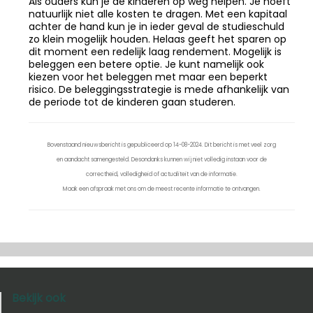
Als ouders kun je de kinderen op weg helpen. Je hoeft
natuurlijk niet alle kosten te dragen. Met een kapitaal
achter de hand kun je in ieder geval de studieschuld
zo klein mogelijk houden. Helaas geeft het sparen op
dit moment een redelijk laag rendement. Mogelijk is
beleggen een betere optie. Je kunt namelijk ook
kiezen voor het beleggen met maar een beperkt
risico. De beleggingsstrategie is mede afhankelijk van
de periode tot de kinderen gaan studeren.
Bovenstaand nieuwsbericht is gepubliceerd op 14-08-2024. Dit bericht is met veel zorg
en aandacht samengesteld. Desondanks kunnen wij niet volledig instaan voor de
correctheid, volledigheid of actualiteit van de informatie.
Maak een afspraak met ons om de meest recente informatie te ontvangen.
Bekijk ook