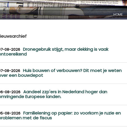
HOME
ieuwsarchief
Dronegebruik stijgt, maar dekking is vaak
07-08-2026
ontoereikend
Huis bouwen of verbouwen? Dit moet je weten
07-08-2026
over een bouwdepot
Aandeel zzp'ers in Nederland hoger dan
06-08-2026
omringende Europese landen.
Familielening op papier: zo voorkom je ruzie en
05-08-2026
problemen met de fiscus