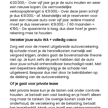
€20.000,-. Over vijf jaar ga je de auto inruilen en weer
een nieuwe kopen. De vermoedelijke
verkoopopbrengst is €11.000,- Over deze jaren schrijf
je dus €9.000,- af. Maandelijks wil je reserveren voor
weer een nieuwe auto over vijf jaar. Iedere maand
moet je dus reserveren: €9.000,- / 60 maanden =
€150,-. De spaarrente is laag, dus daar hoef je geen
rekening mee te houden.
Verzeker jouw auto WA + volledig casco
Zorg wel voor de meest uitgebreide autoverzekering.
Bij schade moet je de herstelkosten namelijk wel
vergoed krijgen, anders gaat de bovenstaande theorie
niet op. Je kunt zelfs de pech hebben dat de auto
door jouw schuld onherstelbaar beschadigd raakt. Met
een beperktere dekking krijg je de schade niet
uitgekeerd. Bespaar dus niet door te beknibbelen op
de dekking van de autoverzekering.
Of je gaat voor private lease
Met private lease kun je de lasten ook onder controle
houden. Je betaalt een vast bedrag en je hoeft alleen
nog maar te tanken. De overige kosten zoals het
onderhoud, de verzekering en de belasting, betaalt
het leasebedrijf. Maak voor jezelf een rekensommetje