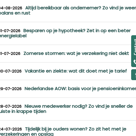
Altijd bereikbaar als ondernemer? Zo vind je weer
04-08-2026
balans en rust
Besparen op je hypotheek? Zet in op een beter
31-07-2026
energielabel
Zomerse stormen: wat je verzekering niet dekt
31-07-2026
Vakantie en ziekte: wat dit doet met je tarief
30-07-2026
Nederlandse AOW: basis voor je pensioeninkome
29-07-2026
Nieuwe medewerker nodig? Zo vind je sneller de
28-07-2026
juiste in krappe tijden
Tijdelijk bij je ouders wonen? Zo zit het met je
24-07-2026
verzekeringen en opslag