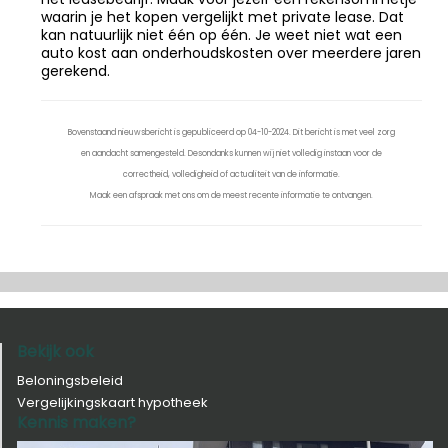
waarin je het kopen vergelijkt met private lease. Dat
kan natuurlijk niet één op één. Je weet niet wat een
auto kost aan onderhoudskosten over meerdere jaren
gerekend.
Bovenstaand nieuwsbericht is gepubliceerd op 04-10-2024. Dit bericht is met veel zorg
en aandacht samengesteld. Desondanks kunnen wij niet volledig instaan voor de
correctheid, volledigheid of actualiteit van de informatie.
Maak een afspraak met ons om de meest recente informatie te ontvangen.
Bekijk ook
Beloningsbeleid
Vergelijkingskaart hypotheek
Kennis maken?