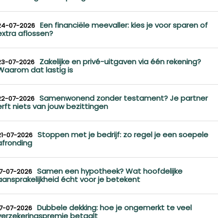
Een financiële meevaller: kies je voor sparen of
24-07-2026
extra aflossen?
Zakelijke en privé-uitgaven via één rekening?
23-07-2026
Waarom dat lastig is
Samenwonend zonder testament? Je partner
22-07-2026
erft niets van jouw bezittingen
Stoppen met je bedrijf: zo regel je een soepele
21-07-2026
afronding
Samen een hypotheek? Wat hoofdelijke
17-07-2026
aansprakelijkheid écht voor je betekent
Dubbele dekking: hoe je ongemerkt te veel
17-07-2026
verzekeringspremie betaalt