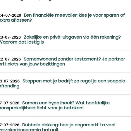
Een financiële meevaller: kies je voor sparen of
24-07-2026
extra aflossen?
Zakelijke en privé-uitgaven via één rekening?
23-07-2026
Waarom dat lastig is
Samenwonend zonder testament? Je partner
22-07-2026
erft niets van jouw bezittingen
Stoppen met je bedrijf: zo regel je een soepele
21-07-2026
afronding
Samen een hypotheek? Wat hoofdelijke
17-07-2026
aansprakelijkheid écht voor je betekent
Dubbele dekking: hoe je ongemerkt te veel
17-07-2026
verzekeringspremie betaalt