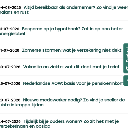
Altijd bereikbaar als ondernemer? Zo vind je weer
04-08-2026
balans en rust
Besparen op je hypotheek? Zet in op een beter
31-07-2026
energielabel
Zomerse stormen: wat je verzekering niet dekt
31-07-2026
Vakantie en ziekte: wat dit doet met je tarief
30-07-2026
Nederlandse AOW: basis voor je pensioeninkome
29-07-2026
Nieuwe medewerker nodig? Zo vind je sneller de
28-07-2026
juiste in krappe tijden
Tijdelijk bij je ouders wonen? Zo zit het met je
24-07-2026
verzekeringen en opslag