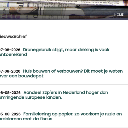
HOME
ieuwsarchief
Dronegebruik stijgt, maar dekking is vaak
07-08-2026
ontoereikend
Huis bouwen of verbouwen? Dit moet je weten
07-08-2026
over een bouwdepot
Aandeel zzp'ers in Nederland hoger dan
06-08-2026
omringende Europese landen.
Familielening op papier: zo voorkom je ruzie en
05-08-2026
problemen met de fiscus