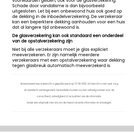
voorwaarden gelden, ook voor de glasverzekering.
Schade door vandalisme is dan bijvoorbeeld
uitgesloten. Let bij een onbewoond huis ook goed op
de dekking in de inboedelverzekering. De verzekeraar
kan een beperktere dekking aanhouden voor een huis
dat al langere tijd onbewoond is.
De glasverzekering kan ook standaard een onderdeel
van de opstalverzekering zijn
Niet bij alle verzekeraars moet je glas expliciet
meeverzekeren. Er zijn namelijk meerdere
verzekeraars met een opstalverzekering waar dekking
tegen glasbreuk automatisch meeverzekerd is.
Bovenstaand nieuwsbericht is gepubliceerd op 15-09-2023. Dit bericht is met veel zorg
en aandacht samengesteld. Desondanks kunnen wij niet volledig instaan voor de
correctheid, volledigheid of actualiteit van de informatie.
Maak een afspraak met ons om de meest recente informatie te ontvangen.