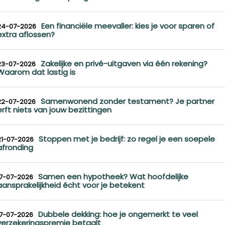
Een financiële meevaller: kies je voor sparen of
24-07-2026
extra aflossen?
Zakelijke en privé-uitgaven via één rekening?
23-07-2026
Waarom dat lastig is
Samenwonend zonder testament? Je partner
22-07-2026
erft niets van jouw bezittingen
Stoppen met je bedrijf: zo regel je een soepele
21-07-2026
afronding
Samen een hypotheek? Wat hoofdelijke
17-07-2026
aansprakelijkheid écht voor je betekent
Dubbele dekking: hoe je ongemerkt te veel
17-07-2026
verzekeringspremie betaalt