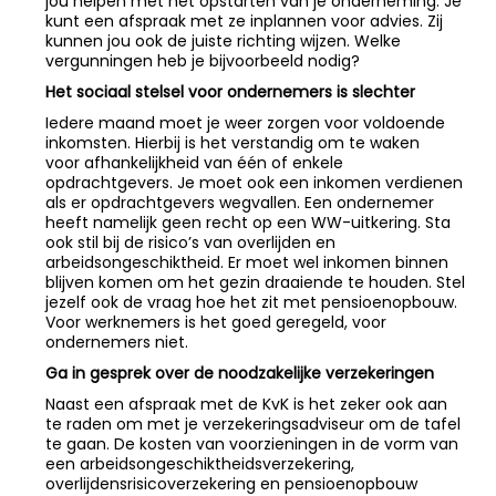
jou helpen met het opstarten van je onderneming. Je
kunt een afspraak met ze inplannen voor advies. Zij
kunnen jou ook de juiste richting wijzen. Welke
vergunningen heb je bijvoorbeeld nodig?
Het sociaal stelsel voor ondernemers is slechter
Iedere maand moet je weer zorgen voor voldoende
inkomsten. Hierbij is het verstandig om te waken
voor afhankelijkheid van één of enkele
opdrachtgevers. Je moet ook een inkomen verdienen
als er opdrachtgevers wegvallen. Een ondernemer
heeft namelijk geen recht op een WW-uitkering. Sta
ook stil bij de risico’s van overlijden en
arbeidsongeschiktheid. Er moet wel inkomen binnen
blijven komen om het gezin draaiende te houden. Stel
jezelf ook de vraag hoe het zit met pensioenopbouw.
Voor werknemers is het goed geregeld, voor
ondernemers niet.
Ga in gesprek over de noodzakelijke verzekeringen
Naast een afspraak met de KvK is het zeker ook aan
te raden om met je verzekeringsadviseur om de tafel
te gaan. De kosten van voorzieningen in de vorm van
een arbeidsongeschiktheidsverzekering,
overlijdensrisicoverzekering en pensioenopbouw