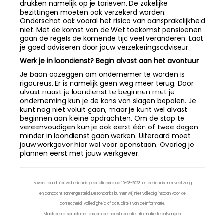
drukken namelijk op je tarieven. De zakelijke
bezittingen moeten ook verzekerd worden.
Onderschat ook vooral het risico van aansprakelijkheid
niet. Met de komst van de Wet toekomst pensioenen
gaan de regels de komende tijd veel veranderen. Laat
je goed adviseren door jouw verzekeringsadviseur.
Werk je in loondienst? Begin alvast aan het avontuur
Je baan opzeggen om ondernemer te worden is
rigoureus. Er is namelijk geen weg meer terug. Door
alvast naast je loondienst te beginnen met je
onderneming kun je de kans van slagen bepalen. Je
kunt nog niet voluit gaan, maar je kunt wel alvast
beginnen aan kleine opdrachten. Om de stap te
vereenvoudigen kun je ook eerst één of twee dagen
minder in loondienst gaan werken. Uiteraard moet
jouw werkgever hier wel voor openstaan. Overleg je
plannen eerst met jouw werkgever.
Bovenstaand nieuwsbericht is gepubliceerd op 10-08-2023. Dit bericht is met veel zorg
en aandacht samengesteld. Desondanks kunnen wij niet volledig instaan voor de
correctheid, volledigheid of actualiteit van de informatie.
Maak een afspraak met ons om de meest recente informatie te ontvangen.