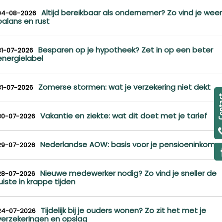
Altijd bereikbaar als ondernemer? Zo vind je weer
04-08-2026
balans en rust
Besparen op je hypotheek? Zet in op een beter
31-07-2026
energielabel
Zomerse stormen: wat je verzekering niet dekt
31-07-2026
Vakantie en ziekte: wat dit doet met je tarief
30-07-2026
Nederlandse AOW: basis voor je pensioeninkome
29-07-2026
Nieuwe medewerker nodig? Zo vind je sneller de
28-07-2026
juiste in krappe tijden
Tijdelijk bij je ouders wonen? Zo zit het met je
24-07-2026
verzekeringen en opslag