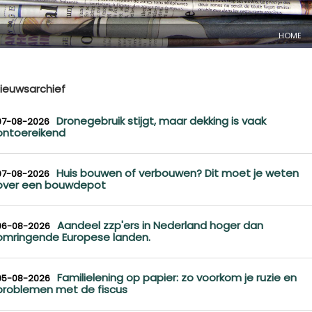
HOME
ieuwsarchief
Dronegebruik stijgt, maar dekking is vaak
07-08-2026
ontoereikend
Huis bouwen of verbouwen? Dit moet je weten
07-08-2026
over een bouwdepot
Aandeel zzp'ers in Nederland hoger dan
06-08-2026
omringende Europese landen.
Familielening op papier: zo voorkom je ruzie en
05-08-2026
problemen met de fiscus