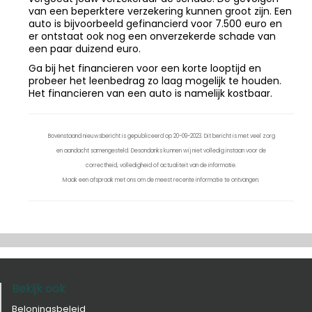
van een beperktere verzekering kunnen groot zijn. Een
auto is bijvoorbeeld gefinancierd voor 7.500 euro en
er ontstaat ook nog een onverzekerde schade van
een paar duizend euro.
Ga bij het financieren voor een korte looptijd en
probeer het leenbedrag zo laag mogelijk te houden.
Het financieren van een auto is namelijk kostbaar.
Bovenstaand nieuwsbericht is gepubliceerd op 20-09-2023. Dit bericht is met veel zorg
en aandacht samengesteld. Desondanks kunnen wij niet volledig instaan voor de
correctheid, volledigheid of actualiteit van de informatie.
Maak een afspraak met ons om de meest recente informatie te ontvangen.
Bekijk ook
Beloningsbeleid