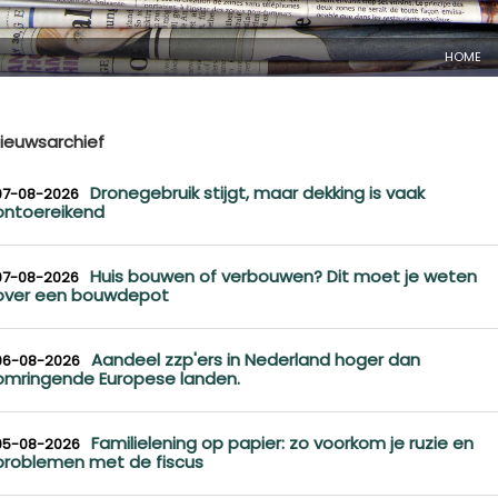
HOME
ieuwsarchief
Dronegebruik stijgt, maar dekking is vaak
07-08-2026
ontoereikend
Huis bouwen of verbouwen? Dit moet je weten
07-08-2026
over een bouwdepot
Aandeel zzp'ers in Nederland hoger dan
06-08-2026
omringende Europese landen.
Familielening op papier: zo voorkom je ruzie en
05-08-2026
problemen met de fiscus