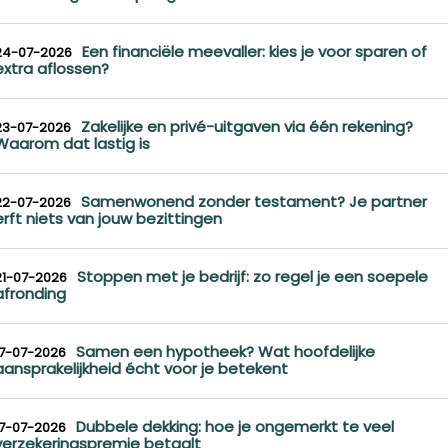
Een financiële meevaller: kies je voor sparen of
24-07-2026
extra aflossen?
Zakelijke en privé-uitgaven via één rekening?
23-07-2026
Waarom dat lastig is
Samenwonend zonder testament? Je partner
22-07-2026
erft niets van jouw bezittingen
Stoppen met je bedrijf: zo regel je een soepele
21-07-2026
afronding
Samen een hypotheek? Wat hoofdelijke
17-07-2026
aansprakelijkheid écht voor je betekent
Dubbele dekking: hoe je ongemerkt te veel
17-07-2026
verzekeringspremie betaalt