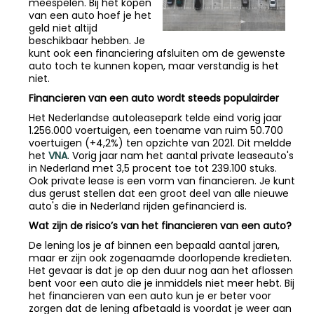
meespelen. Bij het kopen
van een auto hoef je het
geld niet altijd
beschikbaar hebben. Je
kunt ook een financiering afsluiten om de gewenste
auto toch te kunnen kopen, maar verstandig is het
niet.
Financieren van een auto wordt steeds populairder
Het Nederlandse autoleasepark telde eind vorig jaar
1.256.000 voertuigen, een toename van ruim 50.700
voertuigen (+4,2%) ten opzichte van 2021. Dit meldde
het
VNA
. Vorig jaar nam het aantal private leaseauto's
in Nederland met 3,5 procent toe tot 239.100 stuks.
Ook private lease is een vorm van financieren. Je kunt
dus gerust stellen dat een groot deel van alle nieuwe
auto's die in Nederland rijden gefinancierd is.
Wat zijn de risico’s van het financieren van een auto?
De lening los je af binnen een bepaald aantal jaren,
maar er zijn ook zogenaamde doorlopende kredieten.
Het gevaar is dat je op den duur nog aan het aflossen
bent voor een auto die je inmiddels niet meer hebt. Bij
het financieren van een auto kun je er beter voor
zorgen dat de lening afbetaald is voordat je weer aan