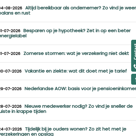
Altijd bereikbaar als ondernemer? Zo vind je weer
04-08-2026
balans en rust
Besparen op je hypotheek? Zet in op een beter
31-07-2026
energielabel
Zomerse stormen: wat je verzekering niet dekt
31-07-2026
Vakantie en ziekte: wat dit doet met je tarief
30-07-2026
Nederlandse AOW: basis voor je pensioeninkome
29-07-2026
Nieuwe medewerker nodig? Zo vind je sneller de
28-07-2026
juiste in krappe tijden
Tijdelijk bij je ouders wonen? Zo zit het met je
24-07-2026
verzekeringen en opslag